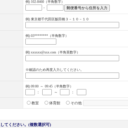
例) 102-8460（半角数字）
-
例) 東京都千代田区飯田橋３－１０－１０
例) 03********（半角数字）
例) xxxxxx@xxx.com（半角英数字）
※確認のため再度入力してください。
例) 09:00
～
09:45（半角数字）
：
～
：
教室
体育館
その他
してください。(複数選択可)