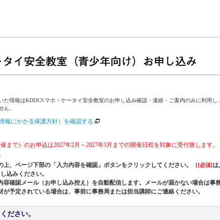
】
いた情報はKDDIスマホ・ケータイ安全教室のお申し込み確認・連絡・ご案内のみに利用し
せん。
情報にかかる保護方針）を確認する
月開催まで）のお申込は2027年2月～2027年3月までの開催日程を対象に受付致します。
。
の上、ページ下部の「入力内容を確認」ボタンをクリックしてください。（
は
[必須]
申し込みください。
内容確認メール（お申し込み控え）を自動配信します。メールが届かない場合は事
材が予定されている場合は、事前に事務局または担当講師にご連絡ください。
てください。