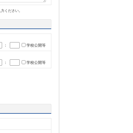
入力ください。
：
学校公開等
：
学校公開等