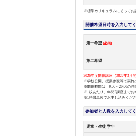
※標準カリキュラムにそってお
開催希望日時を入力して
第一希望
[必須]
第二希望
2026年度開催講座（2027年3
※学校公開、授業参観等で実施
※開催時間は、9:00～20:00
※1校あたり、年間2講座まで
※1時限単位でお申し込みくだ
参加者と人数を入力して
児童・生徒 学年