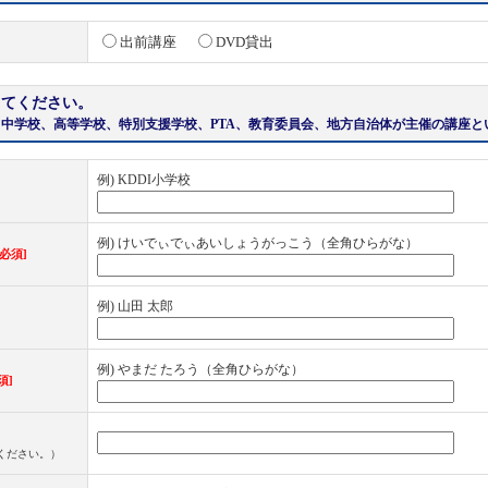
出前講座
DVD貸出
してください。
中学校、高等学校、特別支援学校、PTA、教育委員会、地方自治体が主催の講座と
例) KDDI小学校
例) けいでぃでぃあいしょうがっこう（全角ひらがな）
[必須]
例) 山田 太郎
例) やまだ たろう（全角ひらがな）
須]
ください。）