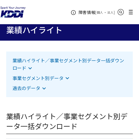
KDDIホーム
企業情報
株主・投資家情報
財務・業績
業績
サイト内検索
メニュー
障害情報
ハイライト
[
・
新規ウィンドウ
]
個人
法人
業績ハイライト
該当項目へジャンプします
業績ハイライト／事業セグメント別データ一括ダウン
ロード
該当項目へジャンプします
事業セグメント別データ
該当項目へジャンプします
過去のデータ
業績ハイライト／事業セグメント別デ
ータ一括ダウンロード