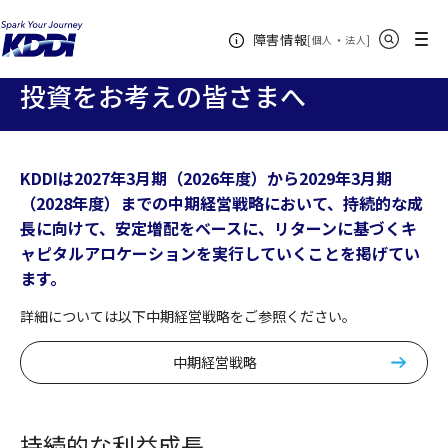
KDDIホーム
企業情報
株主・投資家情報
個人投資家の皆さま
サイト内検索
メニュー
障害情報
へ
投資をお考えの皆さまへ
[
・
新規ウィンドウ
]
個人
法人
投資をお考えの皆さまへ
KDDIは2027年3月期（2026年度）から2029年3月期
（2028年度）までの中期経営戦略において、持続的な成
長に向けて、安定増配をベースに、リターンに基づくキ
ャピタルアロケーションを実行していくことを掲げてい
ます。
詳細については以下中期経営戦略をご参照ください。
中期経営戦略
持続的な利益成長