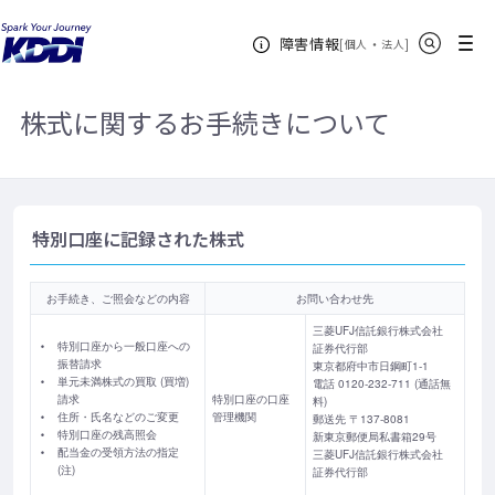
KDDIホーム
企業情報
投資家情報（IR）
株式・格付け情報
サイト内検索
メニュー
障害情報
株主さまへのご案内
株式に関するお手続きについて
[
・
新規ウィンドウ
]
個人
法人
株式に関するお手続きについて
特別口座に記録された株式
お手続き、ご照会などの内容
お問い合わせ先
三菱UFJ信託銀行株式会社
特別口座から一般口座への
証券代行部
振替請求
東京都府中市日鋼町1-1
単元未満株式の買取 (買増)
電話 0120-232-711 (通話無
請求
特別口座の口座
料)
住所・氏名などのご変更
管理機関
郵送先 〒137-8081
特別口座の残高照会
新東京郵便局私書箱29号
配当金の受領方法の指定
三菱UFJ信託銀行株式会社
(注)
証券代行部