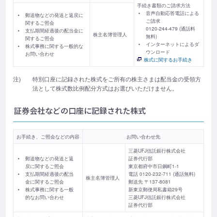
手続き書類のご請求方法
音声自動応答電話による
郵送物などの発送と返戻に
ご請求
関するご照会
0120-244-479 (通話料
支払期間経過後の配当金に
株主名簿管理人
無料)
関するご照会
インターネットによるダ
株式事務に関する一般的な
ウンロード
お問い合わせ
株式に関するお手続き
注)
特別口座に記録された株式をご所有の株主さまは配当金の受領方
法として株式数比例配分方式はお選びいただけません。
証券会社などの口座に記録された株式
お手続き、ご照会などの内容
お問い合わせ先
三菱UFJ信託銀行株式会社
郵送物などの発送と返
証券代行部
戻に関するご照会
東京都府中市日鋼町1-1
支払期間経過後の配当
電話 0120-232-711 (通話無料)
株主名簿管理人
金に関するご照会
郵送先 〒137-8081
株式事務に関する一般
新東京郵便局私書箱29号
的なお問い合わせ
三菱UFJ信託銀行株式会社
証券代行部