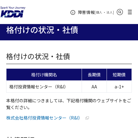
KDDIホーム
企業情報
株主・投資家情報
株式・格付け情報
サイト内検索
メニュー
障害情報
格付けの状況・社債
[
・
新規ウィンドウ
]
個人
法人
格付けの状況・社債
格付けの状況・社債
格付け機関名
長期債
短期債
格付投資情報センター（R&I）
AA
a-1+
本格付の詳細につきましては、下記格付機関のウェブサイトをご
覧ください。
新規ウィンドウで開く
株式会社格付投資情報センター（R&I）