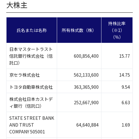
大株主
持株比率
氏名または名称
所有株式数（株）
（※1）
（％）
日本マスタートラスト
信託銀行株式会社（信
600,856,400
15.77
託口）
京セラ株式会社
562,133,600
14.75
トヨタ自動車株式会社
363,365,900
9.54
株式会社日本カストデ
252,667,900
6.63
ィ銀行（信託口）
STATE STREET BANK
AND TRUST
64,640,884
1.69
COMPANY 505001