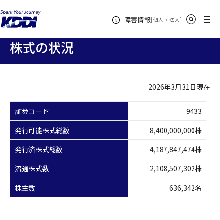
KDDIホーム
企業情報
株主・投資家情報
株式・格付け情報
サイト内検索
メニュー
障害情報
株式の状況
[
・
新規ウィンドウ
]
個人
法人
株式の状況
2026年3月31日現在
証券コード
9433
発行可能株式総数
8,400,000,000株
発行済株式総数
4,187,847,474株
流通株式数
2,108,507,302株
株主数
636,342名