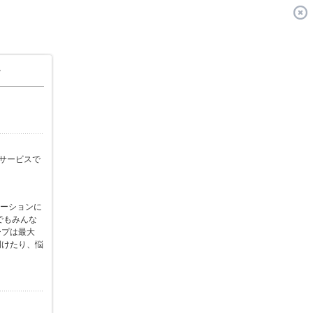
〉
サービスで
ーションに
でもみんな
ープは最大
明けたり、悩