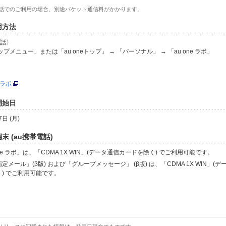
帯電話でのご利用の場合、別途パケット通信料がかかります。
利用方法
電話〉
トップメニュー」または「au oneトップ」 → 「パーソナル」 → 「au one ラボ」
e ラボ
供開始日
日 (月)
端末 (au携帯電話)
one ラボ」は、「CDMA 1X WIN」(データ通信カードを除く) でご利用可能です。
定メール」(β版) および「グループメッセージ」 (β版) は、「CDMA 1X WIN」(
) でご利用可能です。