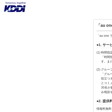
「au 
「au on
●1. サ
(1) 時間指
「時間
す。ま
(2) グルー
「グル
役立つ
とコミ
30名
み相談
●2. 提供
情報料無料