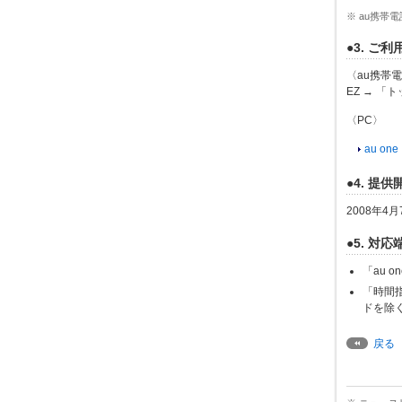
※ au携
●3. ご
〈au携帯
EZ → 「
〈PC〉
au on
●4. 提
2008年4月7
●5. 対応
「au 
「時間指
ドを除く
戻る