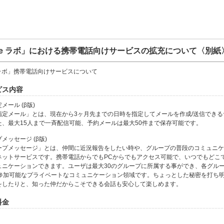
one ラボ」における携帯電話向けサービスの拡充について〈別紙
e ラボ」携帯電話向けサービスについて
ービス内容
定メール (β版)
指定メール」とは、現在から3ヶ月先までの日時を指定してメールを作成/送信できる
た、最大15人まで一斉配信可能、予約メールは最大50件まで保存可能です。
プメッセージ (β版)
ープメッセージ」とは、仲間に近況報告をしたい時や、グループの普段のコミュニケ
ネットサービスです。携帯電話からでもPCからでもアクセス可能で、いつでもどこ
ュニケーションできます。ユーザは最大30のグループに所属する事ができ、各グル
が参加可能なプライベートなコミュニケーション領域です。ちょっとした秘密を打ち
をしたりと、知った仲だからこそできる会話も安心して楽しめます。
料金