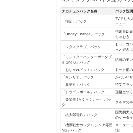
ナカチェンパック名称
パック説明
TVでも大
「検定」パック
ニュー
携帯をDi
「Disney Change」パック
ちゃおう!
もう、ゴハ
「レタスクラブ」パック
っと好きに
「モンスターハンターポータブ
話題のモン
ル 2nd G」パック
「おしゃれドット」パック
ドット柄の
「サンリオ」パック
かわいいサ
「集英社」パック
待受フラッ
「ドラゴンボール」パック
孫悟空づく
「楽楽車 (らくらくカー)」パッ
クルマの事
ク
国民的大人
「桃太郎電鉄」パック
のケータイ
「機動戦士ガンダム シャア専用
メニューに
MS」パック
場!