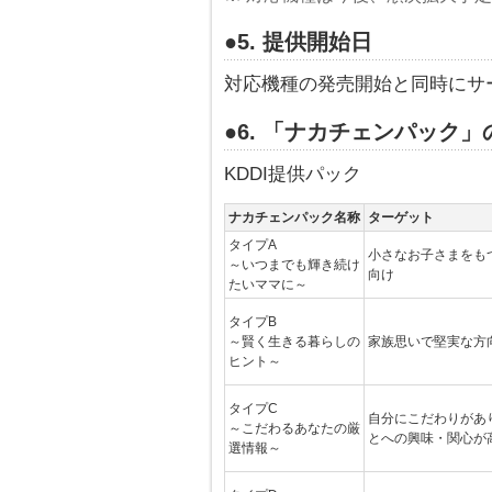
●5. 提供開始日
対応機種の発売開始と同時にサ
●6. 「ナカチェンパック」
KDDI提供パック
ナカチェンパック名称
ターゲット
タイプA
小さなお子さまをも
～いつまでも輝き続け
向け
たいママに～
タイプB
～賢く生きる暮らしの
家族思いで堅実な方
ヒント～
タイプC
自分にこだわりがあ
～こだわるあなたの厳
とへの興味・関心が
選情報～