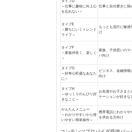
タイプD
～仕事に趣味に向上心
仕事と自分磨きに熱
を忘れない～
タイプE
もっとも流行に敏感
～勝ちにいくトレンド
け
ライフ～
タイプF
家族、子供思いのマ
～家族仲良く、楽しく
パ向け
～
タイプG
ビジネス、金融情報
～好奇心旺盛なあなた
向け
に～
タイプH
お友達やお子さまと
～ゆっくりのんびり好
ケーションが好きな
きなこと～
かんたんメニュー
携帯電話にわかりや
～わかりやすいから使
を求める方向け
いやすい簡単操作～
コンテンツプロパイダ提供パック 