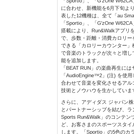
「Sportio」、「G'zOne 
に合わせ、新機能を6月下旬よ
表した12機種は、全て「au Smar
「Sportio」、「G'zOne 
搭載により、Run&Walkア
で、歩数・距離・消費カロリー
できる「カロリーカウンター」
で音楽のトラックが次々と増して
能を追加します。
「BEAT RUN」の楽曲再生
「AudioEngine
2」(注) を
™
合わせて音楽を変化させるアル
技術とノウハウを生かしていま
さらに、アディダス ジャパン株式
とパートナーシップを結び、ランニ
Sports Run&Walk」の
ど、お客さまのスポーツスタイ
します。「Sportio」の5色