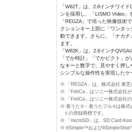
「W62T」は、2.8インチワイ
ンを採用し、「LISMO Vid
「REGZA」で培った映像技術
クションキー上部に「ワンタッ
動できます。さらに、「ナカチ
ます。
「W62K」は、2.6インチQV
「でか時計」「でかピクト」が
なキーと数字で、見やすく押し
シンプルな操作性を実現したケ
※ 「REGZA」は、株式会社 東
※ 「FeliCa」はソニー株式会
※ 「FeliCa」はソニー株式会
※ 着うた
®
・着うたフル
®
は株式
トの登録商標です。
※ 「microSD」は、SD Card As
※ IrSimple
™
およびIrSimpleShot