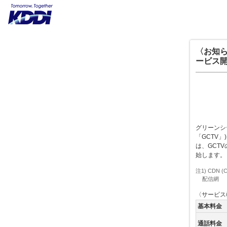
〈お知ら
ービス
グリーンシ
「GCTV」
は、GCT
始します。
注1) CDN
配信網
〈サービス
基本料金
通話料金