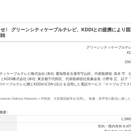
せ〉 グリーンシティケーブルテレビ、KDDIとの提携により
開始
グリーンシティケーブルテ
K
20
ティケーブルテレビ株式会社 (本社: 愛知県名古屋市守山区、代表取締役: 高木 守、
) とKDDI株式会社 (本社: 東京都千代田区、代表取締役社長兼会長: 小野寺 正、以下「K
Vのケーブルテレビ網とKDDIのCDN (注1) を活用した電話サービス「ケーブルプラ
 (Contents Delivery Network) = IP技術、大容量回線等を活用し、映像・音声等の配信に適
概要〉
1,39
市内・県内市外 8.4円/