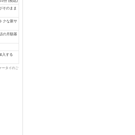
/3分 (税込)
号がそのまま
トクな新サ
話の月額基
加入する
uケータイのご