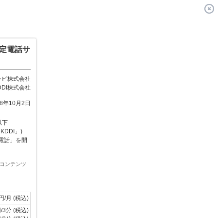
固定電話サ
レビ株式会社
DDI株式会社
08年10月2日
以下
DDI」)
ス電話」を開
したコンテンツ
6円/月 (税込)
3分 (税込)