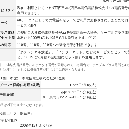
県外市外 15.75円
現在ご利用されているNTT西日本 (西日本電信電話株式会社) の電話番
タビリティ
利用できます。
auケータイとおうちの電話をセットでご利用のお客さまに、まとめてお
トーク
ービス (注2)
プラス電話
ご契約者の連絡先電話番号がau携帯電話番号の場合、ケーブルプラス電
イセット割
本料から100円 (税込105円)/月を割引きます。(注2)
への対応
110番、118番、119番への緊急電話が利用できます。
「多チャンネル放送」、「インターネット」などのサービスとセットで
と、GCTVにて月額料金総額にセット割引を適用します。
条件: ご連絡先電話番号にauケータイ番号が登録されている場合で、ケーブルプラス電話とa
者名が同じ、もしくは登録住所が同じ場合に適用となります。
T西日本 (西日本電信電話株式会社)/料金例
(プッシュ回線住宅用3級局)
1,785円/月 (税込)
市内: 8.92円/3分 (税込)
平日昼間)
同一県内市外: 21～42円/3分 (税込)
3位は以下切り捨てとなります。
提供エリア、開始日〉
古屋市守山区
2008年12月より順次