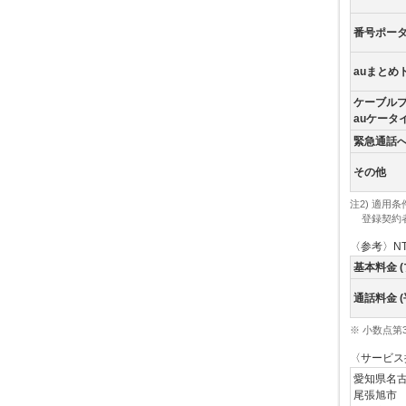
番号ポー
auまとめ
ケーブル
auケータ
緊急通話
その他
注2) 適用
登録契約
〈参考〉NT
基本料金 
通話料金 (
※ 小数点第
〈サービス
愛知県名
尾張旭市