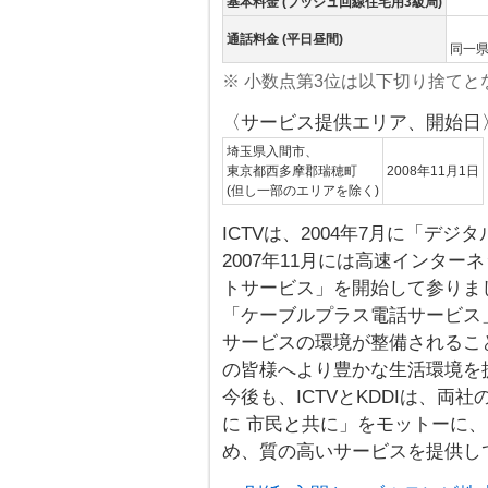
基本料金 (プッシュ回線住宅用3級局)
通話料金 (平日昼間)
同一県内
※ 小数点第3位は以下切り捨てと
〈サービス提供エリア、開始日
埼玉県入間市、
東京都西多摩郡瑞穂町
2008年11月1日
(但し一部のエリアを除く)
ICTVは、2004年7月に「デ
2007年11月には高速インター
トサービス」を開始して参りまし
「ケーブルプラス電話サービス
サービスの環境が整備されるこ
の皆様へより豊かな生活環境を
今後も、ICTVとKDDIは、両
に 市民と共に」をモットーに
め、質の高いサービスを提供し