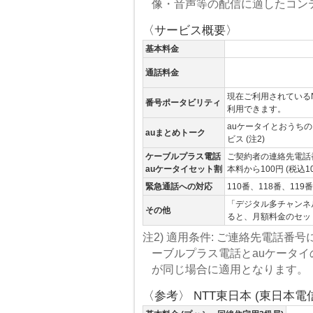
像・音声等の配信に適したコン
〈サービス概要〉
基本料金
通話料金
現在ご利用されているN
番号ポータビリティ
利用できます。
auケータイとおうち
auまとめトーク
ビス (注2)
ケーブルプラス電話
ご契約者の連絡先電話
auケータイセット割
本料から100円 (税込1
緊急通話への対応
110番、118番、1
「デジタル多チャンネ
その他
ると、月額料金のセッ
注2) 適用条件: ご連絡先電話番
ーブルプラス電話とauケータ
が同じ場合に適用となります。
〈参考〉 NTT東日本 (東日本電