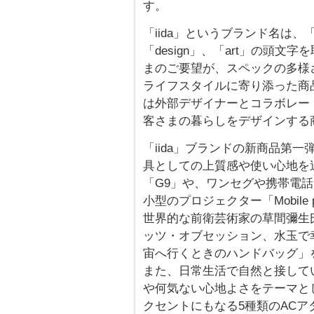
す。
「iida」というブランド名は、「inno
「design」、「art」の頭
まのご要望が、スペックの多様
ライフスタイルに寄り添った商品
は外部デザイナーとコラボレー
客さまの暮らしをデザインする
「iida」ブランドの新商品第
具としての上質感や使い心地を
「G9」や、ワンセグや携帯電
小型のプロジェクター「Mobile p
世界的な前衛芸術家の草間彌生
ッツ・オブセッション、水玉で
宙へ行くときのハンドバッグ」
また、日常生活で自然と接して
や何気ない心地よさをテーマとし
クセントにもなる5種類のAC