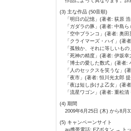
作品によって異なります。詳
(3) 主な作品 (50音順)
「明日の記憶」(著者: 荻原 浩 
「ガダラの豚」(著者: 中島らも
「空中ブランコ」(著者: 奥田英
「クライマーズ・ハイ」(著者:
「孤独か、それに等しいもの」(
「死神の精度」(著者: 伊坂幸太
「博士の愛した数式」(著者: 小
「人のセックスを笑うな」(著者
「夜市」(著者: 恒川光太郎 提
「夜は短し歩けよ乙女」(著者:
「流星ワゴン」(著者: 重松清 
(4) 期間
2009年6月25日 (木) から8月3
(5) キャンペーンサイト
au携帯電話: EZボタン → ト