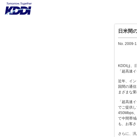
日米間
No. 2009-1
KDDIは、
「超高速イ
近年、イン
国間の通信
まざまな業
「超高速イ
でご提供してい
450Mbp
て中間帯域
も、お客さ
さらに、汎