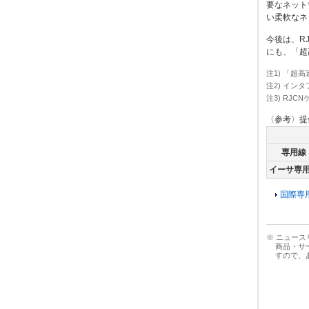
要なネット
い柔軟なネ
今後は、R
にも、「超
注1) 「超
注2) イン
注3) RJCN
〈参考〉提供
専用線
イーサ専
国際専
※ ニュー
商品・サ
すので、