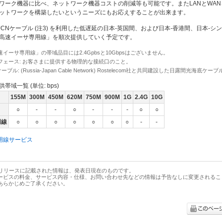
ワーク機器に比べ、ネットワーク機器コストの削減等も可能です。またLANとWAN
ットワークを構築したいというニーズにもお応えすることが出来ます。
JCNケーブル (注3) を利用した低遅延の日本-英国間、および日本-香港間、日本-シ
高速イーサ専用線」を順次提供していく予定です。
高速イーサ専用線」の帯域品目には2.4Gpbsと10Gbpsはございません。
タフェース: お客さまに提供する物理的な接続口のこと。
ケーブル: (Russia-Japan Cable Network) Rostelecom社と共同建設した日露間光海底ケーブ
帯域一覧 (単位: bps)
155M
300M
450M
620M
750M
900M
1G
2.4G
10G
○
-
-
○
-
-
-
○
○
用線
○
○
○
○
○
○
○
-
-
用線サービス
スリリースに記載された情報は、発表日現在のものです。
ービスの料金、サービス内容・仕様、お問い合わせ先などの情報は予告なしに変更されるこ
あらかじめご了承ください。