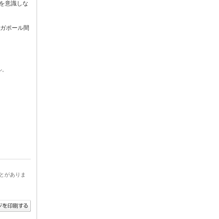
を意識しな
ンガポール間
ル。
とがありま