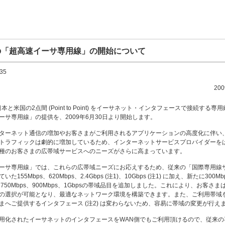
の「超高速イーサ専用線」の開始について
35
20
日本と米国の2点間 (Point to Point) をイーサネット・インタフェースで接続する専
ーサ専用線」の提供を、2009年6月30日より開始します。
ターネット通信の増加やお客さまがご利用されるアプリケーションの高度化に伴い
トラフィックは劇的に増加しているため、インターネットサービスプロバイダーを
種のお客さまの広帯域サービスへのニーズがさらに高まっています。
ーサ専用線」では、これらの広帯域ニーズにお応えするため、従来の「国際専用線
た155Mbps、620Mbps、2.4Gbps (注1)、10Gbps (注1) に加え、新たに300Mb
s、750Mbps、900Mbps、1Gbpsの帯域品目を追加しました。これにより、お客さ
の選択が可能となり、最適なネットワーク環境を構築できます。また、ご利用帯域
まへご提供するインタフェース (注2) は変わらないため、容易に帯域の変更が行え
用化されたイーサネットのインタフェースをWAN側でもご利用頂けるので、従来の