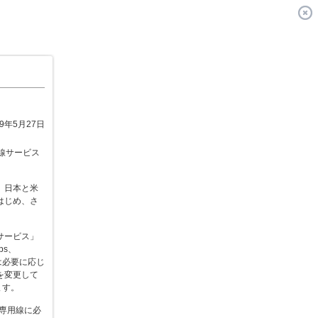
09年5月27日
用線サービス
、日本と米
はじめ、さ
サービス」
ps、
まは必要に応じ
を変更して
ます。
専用線に必