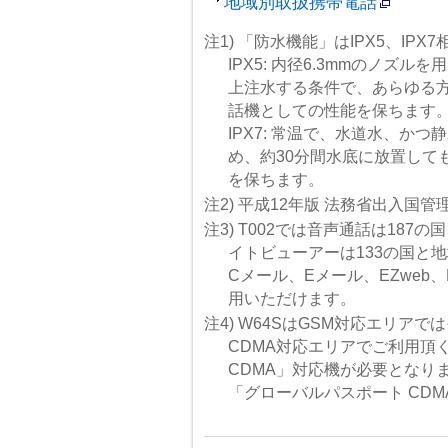
地域別取扱携帯電話
注1) 「防水機能」はIPX5、IPX
IPX5: 内径6.3mmのノズル
上注水する条件で、あらゆる
話機としての性能を保ちます
IPX7: 常温で、水道水、か
め、約30分間水底に放置して
を保ちます。
注2) 平成12年版 法務省出入国
注3) T002では音声通話は187
イトビューアーは133の国と地
Cメール、Eメール、EZweb
用いただけます。
注4) W64SはGSM対応エリア
CDMA対応エリアでご利用頂
CDMA」対応機が必要となりま
「グローバルパスポート CD