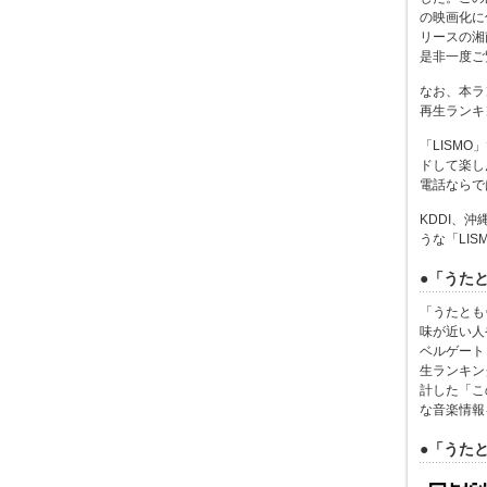
の映画化に
リースの湘
是非一度ご
なお、本ラン
再生ランキ
「LISMO
ドして楽し
電話ならで
KDDI、
うな「LI
●「うた
「うたとも
味が近い人
ベルゲート
生ランキン
計した「こ
な音楽情報
●「うた