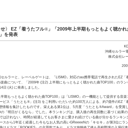
せ〉 EZ「着うたフル
」「2009年上半期もっともよく聴かれ
®
0」を発表
K
沖縄セルラー
株式会社レ
20
沖縄セルラーと、レーベルゲートは、「LISMO」対応のau携帯電話で再生されたEZ「
 の楽曲について、「2009年 (注2) 上半期にもっともよく聴かれた曲TOP100」のラ
月14日 (火) に発表しました。
年上半期もっともよく聴かれた曲TOP100」は「LISMO」の一機能として提供する音
ービス「うたとも
®
」(注3) をご利用いただいた約100万人による、約7億件のEZ
歴情報を集計したものです。栄えある第1位は、5月度「うたとも
®
Award」を受賞し
JAY'EDの「明日がくるなら」でした。本ランキングは、購入後の再生回数に基づく結果
では計れない、時間が経過してもお客さまに愛され続けている曲が分かるランキン
ースから1年近く経過した今もなお人気の高いGReeeeNの「キセキ」が第3位にラ
曲はドラマ「ROOKIES」の主題歌であり、ドラマ放映終了後も高校野球の入場行