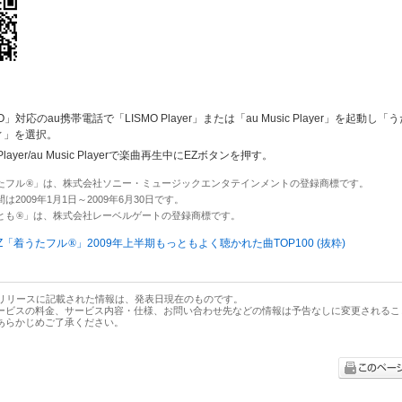
O」対応のau携帯電話で「LISMO Player」または「au Music Player」を起動し
ィ」を選択。
 Player/au Music Playerで楽曲再生中にEZボタンを押す。
うたフル
®
」は、株式会社ソニー・ミュージックエンタテインメントの登録商標です。
間は2009年1月1日～2009年6月30日です。
とも
®
」は、株式会社レーベルゲートの登録商標です。
EZ「着うたフル
®
」2009年上半期もっともよく聴かれた曲TOP100 (抜粋)
スリリースに記載された情報は、発表日現在のものです。
ービスの料金、サービス内容・仕様、お問い合わせ先などの情報は予告なしに変更されるこ
あらかじめご了承ください。