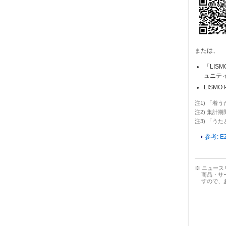
または、
「LISM
ュニテ
LISMO
注1) 「着
注2) 集計期
注3) 「うた
参考: 
※ ニュー
商品・サ
すので、