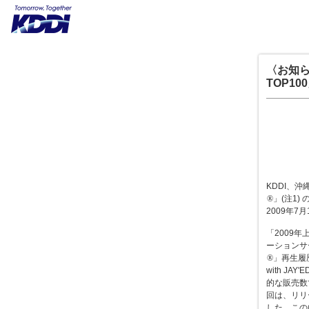
〈お知ら
TOP10
KDDI、
®
」(注1)
2009年7
「2009
ーションサ
®
」再生履
with 
的な販売数
回は、リリ
した。この