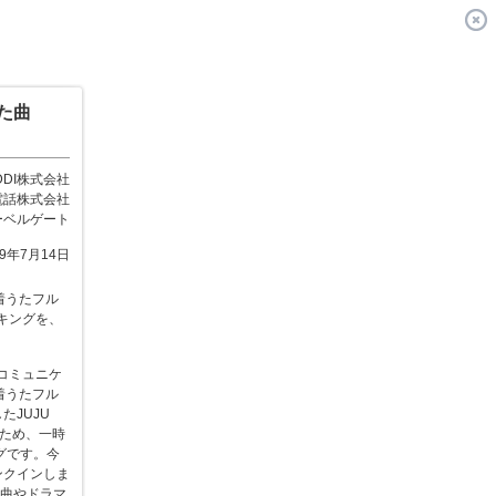
た曲
DDI株式会社
電話株式会社
ーベルゲート
09年7月14日
着うたフル
ンキングを、
楽コミュニケ
「着うたフル
たJUJU
のため、一時
グです。今
ンクインしま
進曲やドラマ