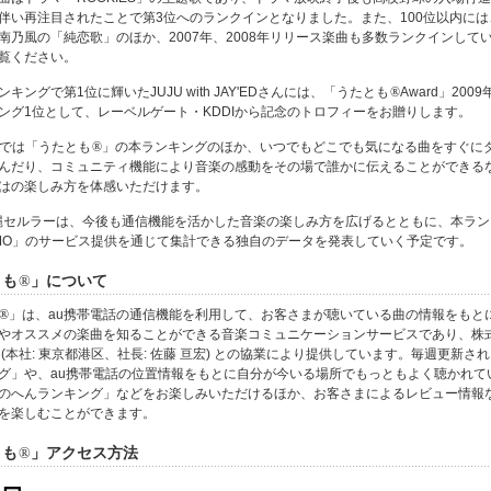
伴い再注目されたことで第3位へのランクインとなりました。また、100位以内には、
南乃風の「純恋歌」のほか、2007年、2008年リリース楽曲も多数ランクインして
覧ください。
キングで第1位に輝いたJUJU with JAY'EDさんには、「うたとも
®
Award」200
ング1位として、レーベルゲート・KDDIから記念のトロフィーをお贈りします。
」では「うたとも
®
」の本ランキングのほか、いつでもどこでも気になる曲をすぐに
んだり、コミュニティ機能により音楽の感動をその場で誰かに伝えることができる
はの楽しみ方を体感いただけます。
沖縄セルラーは、今後も通信機能を活かした音楽の楽しみ方を広げるとともに、本ラ
SMO」のサービス提供を通じて集計できる独自のデータを発表していく予定です。
とも
®
」について
®
」は、au携帯電話の通信機能を利用して、お客さまが聴いている曲の情報をもと
やオススメの楽曲を知ることができる音楽コミュニケーションサービスであり、株
 (本社: 東京都港区、社長: 佐藤 亘宏) との協業により提供しています。毎週更新さ
グ」や、au携帯電話の位置情報をもとに自分が今いる場所でもっともよく聴かれて
のへんランキング」などをお楽しみいただけるほか、お客さまによるレビュー情報
を楽しむことができます。
とも
®
」アクセス方法