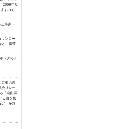
2006年リ
いますので、
9年上半期・
ダウンロー
など、携帯
ンキングのよ
に音楽の趣
式会社レー
れる「楽曲再
いる曲を集
など、多彩