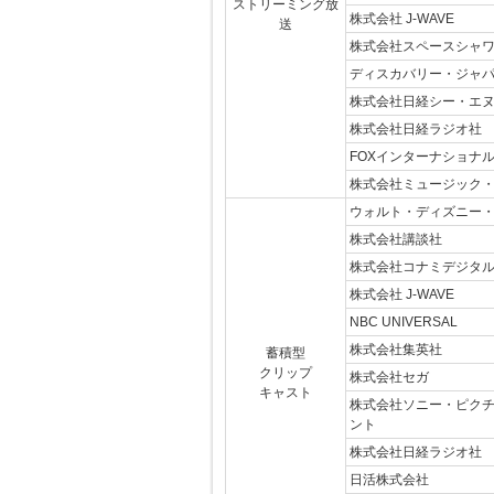
ストリーミング放
株式会社 J-WAVE
送
株式会社スペースシャ
ディスカバリー・ジャ
株式会社日経シー・エ
株式会社日経ラジオ社
FOXインターナショナ
株式会社ミュージック
ウォルト・ディズニー
株式会社講談社
株式会社コナミデジタ
株式会社 J-WAVE
NBC UNIVERSAL
株式会社集英社
蓄積型
クリップ
株式会社セガ
キャスト
株式会社ソニー・ピクチ
ント
株式会社日経ラジオ社
日活株式会社