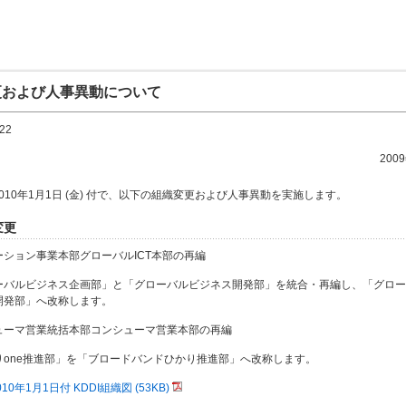
更および人事異動について
22
200
2010年1月1日 (金) 付で、以下の組織変更および人事異動を実施します。
変更
ューション事業本部グローバルICT本部の再編
ーバルビジネス企画部」と「グローバルビジネス開発部」を統合・再編し、「グロー
開発部」へ改称します。
ンシューマ営業統括本部コンシューマ営業本部の再編
りone推進部」を「ブロードバンドひかり推進部」へ改称します。
010年1月1日付 KDDI組織図 (53KB)