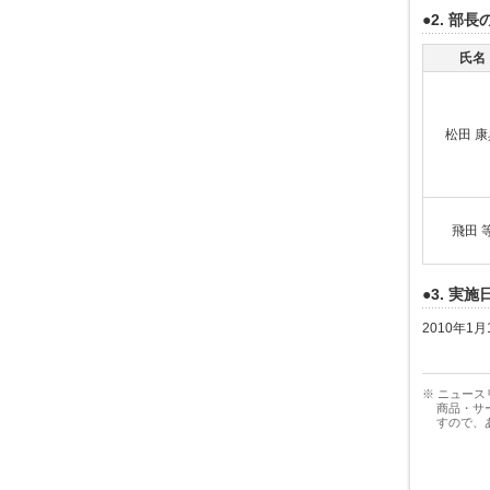
●2. 部
氏名
松田 康
飛田 
●3. 実施
2010年1月1
※ ニュー
商品・サ
すので、