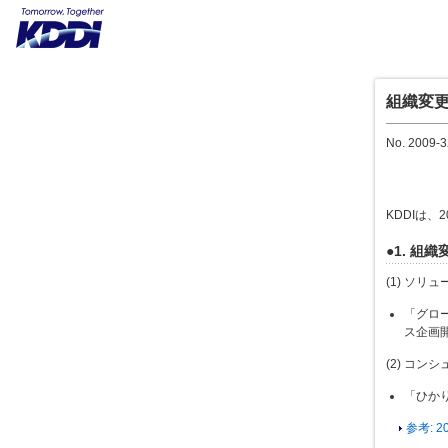
組織変
No. 2009-3
KDDIは、
●1. 組織
(1) ソリ
「グロ
ス企画
(2) コ
「ひか
参考: 2