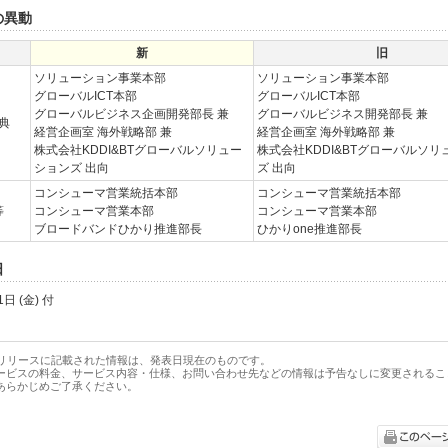
長の異動
新
旧
ソリューション事業本部
ソリューション事業本部
グローバルICT本部
グローバルICT本部
グローバルビジネス企画開発部長 兼
グローバルビジネス開発部長 兼
典
経営企画室 海外戦略部 兼
経営企画室 海外戦略部 兼
株式会社KDDI&BTグローバルソリュー
株式会社KDDI&BTグローバルソリ
ションズ 出向
ズ 出向
コンシューマ営業統括本部
コンシューマ営業統括本部
等
コンシューマ営業本部
コンシューマ営業本部
ブロードバンドひかり推進部長
ひかりone推進部長
日
日 (金) 付
スリリースに記載された情報は、発表日現在のものです。
ービスの料金、サービス内容・仕様、お問い合わせ先などの情報は予告なしに変更されるこ
あらかじめご了承ください。