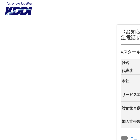
〈お知ら
定電話
●スター
社名
代表者
本社
サービス
対象世帯
加入世帯
ニュ