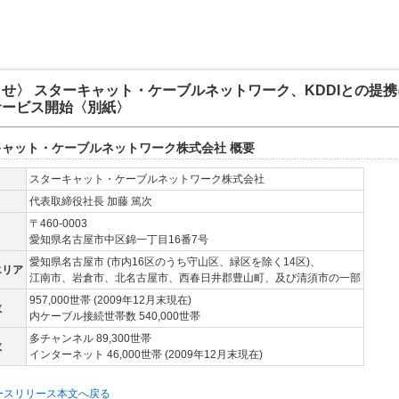
せ〉 スターキャット・ケーブルネットワーク、KDDIとの提
サービス開始〈別紙〉
キャット・ケーブルネットワーク株式会社 概要
スターキャット・ケーブルネットワーク株式会社
代表取締役社長 加藤 篤次
〒460-0003
愛知県名古屋市中区錦一丁目16番7号
愛知県名古屋市 (市内16区のうち守山区、緑区を除く14区)、
エリア
江南市、岩倉市、北名古屋市、西春日井郡豊山町、及び清須市の一部
957,000世帯 (2009年12月末現在)
数
内ケーブル接続世帯数 540,000世帯
多チャンネル 89,300世帯
数
インターネット 46,000世帯 (2009年12月末現在)
ースリリース本文へ戻る