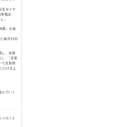
伝言ダイヤ
携帯電話・
した。
検索」を提
た毎月15日
成し、全国
もに、「災害
いて災害用
ただけるよ
組んでいく
とがありま