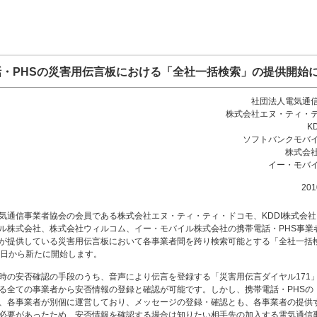
・PHSの災害用伝言板における「全社一括検索」の提供開始
社団法人電気通
株式会社エヌ・ティ・
K
ソフトバンクモバ
株式会
イー・モバ
20
気通信事業者協会の会員である株式会社エヌ・ティ・ティ・ドコモ、KDDI株式会
ル株式会社、株式会社ウィルコム、イー・モバイル株式会社の携帯電話・PHS事業
が提供している災害用伝言板において各事業者間を跨り検索可能とする「全社一括
1日から新たに開始します。
時の安否確認の手段のうち、音声により伝言を登録する「災害用伝言ダイヤル171
る全ての事業者から安否情報の登録と確認が可能です。しかし、携帯電話・PHSの
、各事業者が別個に運営しており、メッセージの登録・確認とも、各事業者の提供
必要があったため、安否情報を確認する場合は知りたい相手先の加入する電気通信