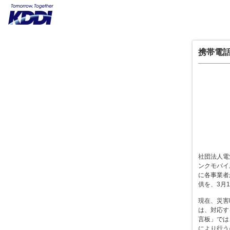
携帯電話
社団法人電
ンクモバイ
に各事業者
供を、3月
現在、災害
は、対応す
言板」では
により行う