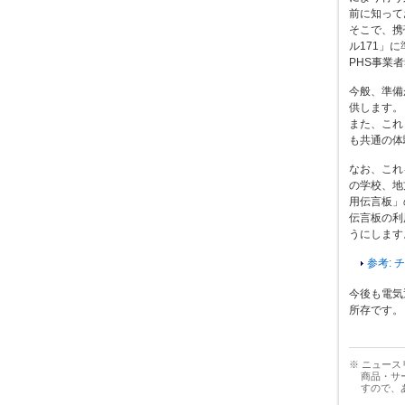
前に知って
そこで、携
ル171」
PHS事業
今般、準備
供します。
また、これ
も共通の体
なお、これ
の学校、地
用伝言板」
伝言板の利
うにします
参考: 
今後も電気
所存です。
※ ニュー
商品・サ
すので、