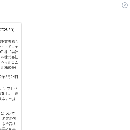
について
信事業者協会
ティ・ドコモ
DDI株式会社
イル株式会社
社ウィルコム
イル株式会社
10年2月24日
社、ソフトバ
者5社は、既
検索」の提
」について
「災害用伝
する伝言板
事業者を事