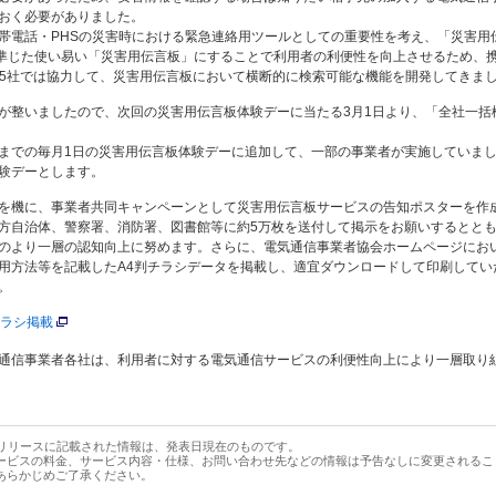
おく必要がありました。
帯電話・PHSの災害時における緊急連絡用ツールとしての重要性を考え、「災害用
に準じた使い易い「災害用伝言板」にすることで利用者の利便性を向上させるため、
者5社では協力して、災害用伝言板において横断的に検索可能な機能を開発してきま
が整いましたので、次回の災害用伝言板体験デーに当たる3月1日より、「全社一括
までの毎月1日の災害用伝言板体験デーに追加して、一部の事業者が実施していまし
験デーとします。
を機に、事業者共同キャンペーンとして災害用伝言板サービスの告知ポスターを作
方自治体、警察署、消防署、図書館等に約5万枚を送付して掲示をお願いするとと
のより一層の認知向上に努めます。さらに、電気通信事業者協会ホームページにお
用方法等を記載したA4判チラシデータを掲載し、適宜ダウンロードして印刷してい
。
チラシ掲載
通信事業者各社は、利用者に対する電気通信サービスの利便性向上により一層取り
スリリースに記載された情報は、発表日現在のものです。
ービスの料金、サービス内容・仕様、お問い合わせ先などの情報は予告なしに変更されるこ
あらかじめご了承ください。