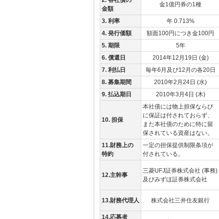
2. 各社債の
金1億円券の1種
金額
3. 利率
年 0.713%
4. 発行価額
額面100円につき金100円
5. 期限
5年
6. 償還日
2014年12月19日 (金)
7. 利払日
毎年6月及び12月の各20日
8. 募集期間
2010年2月24日 (水)
9. 払込期日
2010年3月4日 (木)
本社債には物上担保ならび
に保証は付されておらず、
10. 担保
また本社債のために特に留
保されている資産はない。
11.財務上の
一定の担保提供制限条項が
特約
付されている。
三菱UFJ証券株式会社 (事務)
12.主幹事
及びみずほ証券株式会社
13.財務代理人
株式会社三井住友銀行
14.応募者