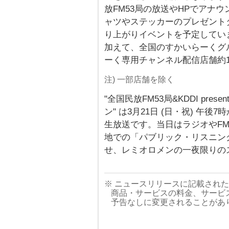
放FM53局の放送やHPでアナ
ャツやステッカーのプレゼント
り上がりイベントを予定してい
加えて、全国のすかいらーくグルー
ーく専用チャンネル配信店舗約1
注) 一部店舗を除く
"全国民放FM53局&KDDI present
ン" は3月21日 (日・祝) 午
生放送です。当日はラジオやF
地での「パブリック・リスニン
せ、レミオロメンの一夜限りの
※ ニュースリリースに記載され
商品・サービスの料金、サービ
予告なしに変更されることがあ