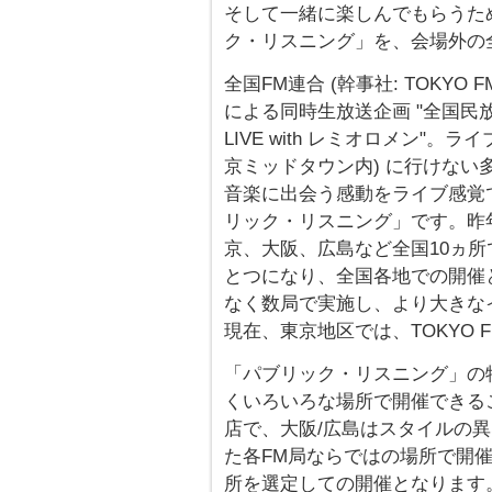
そして一緒に楽しんでもらうた
ク・リスニング」を、会場外の
全国FM連合 (幹事社: TOKYO 
による同時生放送企画 "全国民放FM53局
LIVE with レミオロメン"
京ミッドタウン内) に行けな
音楽に出会う感動をライブ感覚
リック・リスニング」です。昨
京、大阪、広島など全国10ヵ所
とつになり、全国各地での開催
なく数局で実施し、より大きな
現在、東京地区では、TOKYO 
「パブリック・リスニング」の
くいろいろな場所で開催できる
店で、大阪/広島はスタイルの
た各FM局ならではの場所で開
所を選定しての開催となります