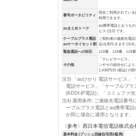
現在ご利用されている西
番号ポータビリティ
利用できます。
au携帯電話とおうち
auまとめトーク
ビス (注3) です。
ケーブルプラス電話
ご契約者の連絡先電話番
auケータイセット割
込)を割引きます (注4)
緊急通話への対応
110番、118番、1
「テレビサービス」、
その他
ンやその組合せにより、
1,436円/月 (税込)
注3) 「auひかり 電話サービス」「
電話サービス」「ケーブルプラス電話
(KDDI-IP電話)」「コミュフ
注4) 適用条件: ご連絡先電話番
ーブルプラス電話とau携帯電
が同じ場合に適用となります。
〈参考〉西日本電信電話株式会社 
基本料金 (プッシュ回線住宅用2級局)