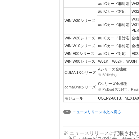
au ICカード非対応
W4
au ICカード対応
W3
W3
WIN W30シリーズ
au ICカード非対応
W31
PEИ
WIN W20シリーズ
au ICカード非対応
全機
WIN W10シリーズ
au ICカード非対応
全機
WIN E00シリーズ
au ICカード対応
E02
WIN W00シリーズ
W01K、W02H、W03H
Aシリーズ全機種
CDMA 1Xシリーズ
※ B01K含む
Cシリーズ全機種
cdmaOneシリーズ
※ P'sBoat (C314T)、Rap
モジュール
UGEP2-601B、M1XTA0
ニュースリリース本文へ戻る
※ ニュースリリースに記載され
商品・サービスの料金、サービ