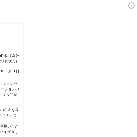
DDI株式会社
電話株式会社
10年8月31日
ーションを
ケーションの
) より開始
ンの料金を毎
ることがで
ご利用いただ
ロバイダ向け