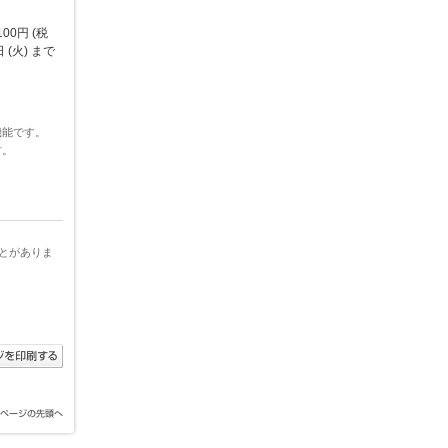
0円 (税
(火) まで
機能です。
す。
とがありま