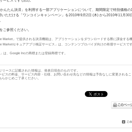
ービスです (注2)。
uかんたん決済」を利用する一部アプリケーションについて、期間限定で特別価格の10
用いただける「ワンコインキャンペーン」を2010年9月2日 (木) から2010年11月30日 
。
をご参照ください。
u one Market」で提供される決済機能は、アプリケーションをダウンロードする際に課金する
u one Marketセキュアアプリ検証サービス」は、コンテンツプロバイダ向けの有償サービスで
oid」は、Google Incの商標または登録商標です。
スリリースに記載された情報は、発表日現在のものです。
ービスの料金、サービス内容・仕様、お問い合わせ先などの情報は予告なしに変更されるこ
あらかじめご了承ください。