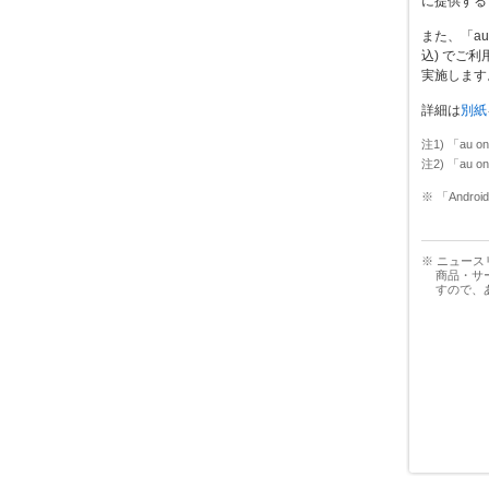
に提供するサ
また、「a
込) でご利
実施します
詳細は
別紙
注1) 「a
注2) 「a
※ 「Andr
※ ニュー
商品・サ
すので、