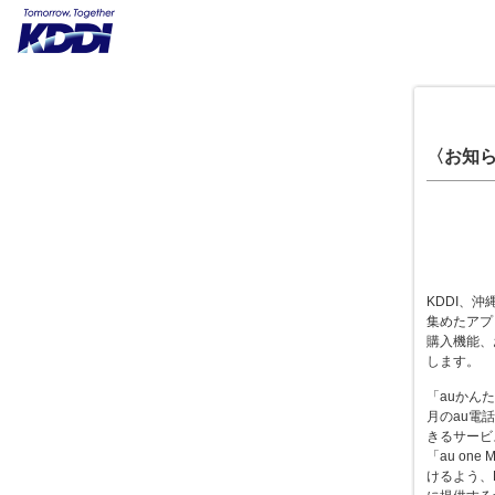
〈お知らせ
KDDI、沖
集めたアプリ
購入機能、お
します。
「auかん
月のau電
きるサービス
「au o
けるよう、