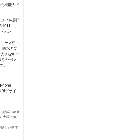
」の高機能カメ
した7色展開
H011」、
トされた
シリーズ初の
」、防水と防
、大きなキー
ラや外部メ
す。
Phone
DDIデザイ
す。記載の速度
り大幅に低
」に準拠した落下