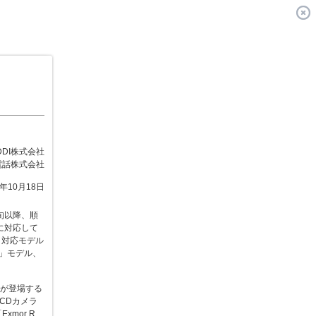
DDI株式会社
電話株式会社
0年10月18日
下旬以降、順
に対応して
N」対応モデル
e」モデル、
X」が登場する
CCDカメラ
xmor R