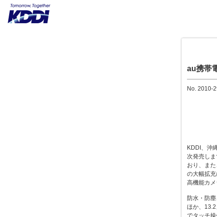
au携帯
No. 2010-2
KDDI、沖
次発売しま
おり、また、
の大幅拡充
高機能カメ
防水・防塵、
ほか、13.
でタッチ操作