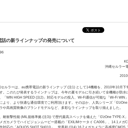
電話の新ラインナップの発売について
96
K
沖縄セルラー
201
縄セルラーは、au携帯電話の新ラインナップ (注1) として14機種を、2010年10月
す。このたび発表するラインナップは、今年の夏モデルに引き続いて全機種が防水
「WIN HIGH SPEED (注2)」対応モデルの投入、Wi-Fi通信が可能な「Wi-Fi WI
により、より快適な通信環境でご利用頂けます。そのほか、人気シリーズ「G'zOn
ラや高画質映像のブランドモデルなど、多彩なラインナップを取り揃えました。
耐衝撃性能 (MIL規格準拠 (注3)) で歴代最高スペックを備えた「G'zOne TYPE-
2メガカメラでハイビジョンムービー搭載の「EXILIMケータイ CA006」、14.1メガ
対応の「AQUOS SHOT SH010」、世界初 (注4) 16.2メガカメラに高感度CMOS「E