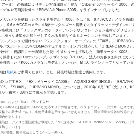
 アール)」の搭載により美しい写真撮影が可能な「Cyber-shot
™
ケータイ S006
モデルや高画質映像の「BRAVIA
®
Phone S005」をラインナップしました。
.2メガカメラを搭載したスライドモデル「T006」をはじめ、8メガCCDカメラを搭載
9」、9.6メガCCDカメラに4.8倍デジタルズーム搭載でスタイリッシュデザインの「S
ラ搭載および「リラックマ」のケータイアレンジやデコレーション素材がプリセッ
」は、様々な通知をお知らせしてくれる多彩なイルミネーションを搭載しています。
ワンプッシュで開けやすい「ワンアクション・オープン」の「T005」、URBANO
ルパスポート」GSM/CDMAのデュアルローミングに対応した「URBANO MOND
操作性、視認性に十分配慮した使いやすいキーを搭載した「簡単ケータイ K008」
く操作もわかりやすいシンプルデザインの「PT002」、法人のお客さま向けにカメ
を排除した「K006カメラなしモデル」といった、幅広いラインナップとなっていま
細は
別紙
をご参照ください。また、発売時期は別途ご案内します。
One TYPE-X」「EXILIMケータイ CA006」「AQUOS SHOT SH010」「BRAVIA
®
005」「SH009」「URBANO MOND」については、2010年10月19日 (火) より、K
ジオ (東京・原宿) にて展示を開始します。
series」および「iida」ブランド以外
最大9.2Mbps (送信最大5.5Mbps) 対応エリアの場合です。ベストエフォート方式サービスで
規格上の最大値であり、実使用速度を示すものではありません。通信環境や混雑状況等によ
場合があります。
性能は、アメリカ国防総省が制定した「MIL規格(MIL-STD-810F Method 516.5-Shock)
実施しています。
0年10月現在。携帯電話として (メーカー調べ)。