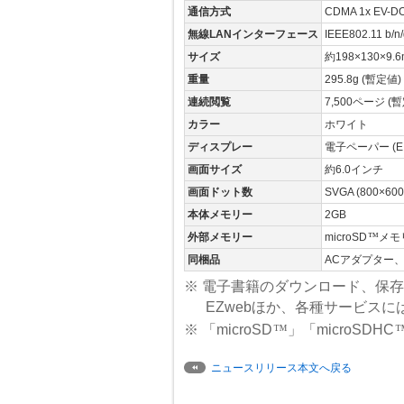
通信方式
CDMA 1x EV-DO
無線LANインターフェース
IEEE802.11 b/n/
サイズ
約198×130×9.
重量
295.8g (暫定値)
連続閲覧
7,500ページ (
カラー
ホワイト
ディスプレー
電子ペーパー (E
画面サイズ
約6.0インチ
画面ドット数
SVGA (800×600
本体メモリー
2GB
外部メモリー
microSD
™
メモ
同梱品
ACアダプター
※ 電子書籍のダウンロード、保
EZwebほか、各種サービス
※ 「microSD
™
」「microSDHC
ニュースリリース本文へ戻る