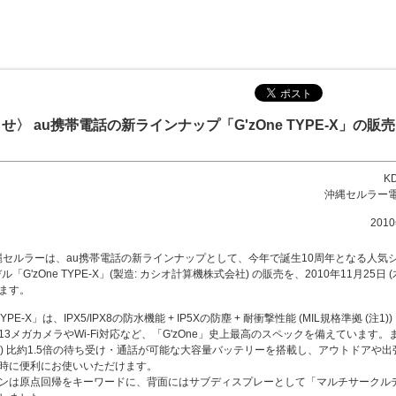
せ〉 au携帯電話の新ラインナップ「G'zOne TYPE-X」の販
K
沖縄セルラー
201
沖縄セルラーは、au携帯電話の新ラインナップとして、今年で誕生10周年となる人気
デル「G'zOne TYPE-X」(製造: カシオ計算機株式会社) の販売を、2010年11月25日 (
ます。
 TYPE-X」は、IPX5/IPX8の防水機能 + IP5Xの防塵 + 耐衝撃性能 (MIL規格準拠 (注1
13メガカメラやWi-Fi対応など、「G'zOne」史上最高のスペックを備えています。
注2) 比約1.5倍の待ち受け・通話が可能な大容量バッテリーを搭載し、アウトドアや
時に便利にお使いいただけます。
ンは原点回帰をキーワードに、背面にはサブディスプレーとして「マルチサークル