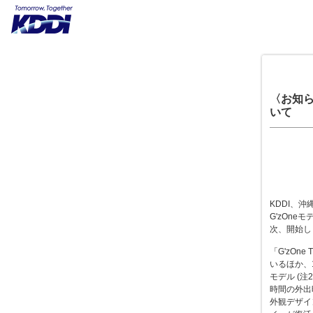
〈お知ら
いて
KDDI、
G'zOneモ
次、開始し
「G'zOne
いるほか、
モデル (
時間の外出
外観デザイ