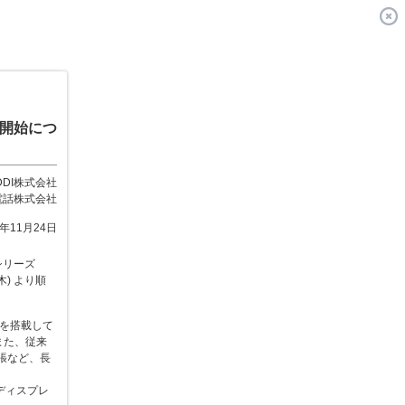
売開始につ
DDI株式会社
電話株式会社
0年11月24日
シリーズ
木) より順
)) を搭載して
また、従来
出張など、長
ディスプレ