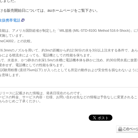
しました。
ける販売開始日については、auホームページをご覧下さい。
取扱携帯電話
性能は、アメリカ国防総省が制定した「MIL規格 (MIL-STD-810G Method 516.6-Shock)
実施しています。
zOneCA002」との比較。
: 内径6.3mmのノズルを用いて、約3mの距離から約12.5ℓ/分の水を3分以上注水する条件で、あ
ルによる噴流水によっても、電話機としての性能を保ちます。
 常温で、水道水、かつ静水の水深1.5mの水槽に電話機本体を静かに沈め、約30分間水底に放
浸水せず、電話機としての性能を保ちます。
 防塵試験用粉塵 (直径75um以下) が入ったとしても所定の動作および安全性を損なわないよう
を意味します。
スリリースに記載された情報は、発表日現在のものです。
ービスの料金、サービス内容・仕様、お問い合わせ先などの情報は予告なしに変更されるこ
あらかじめご了承ください。