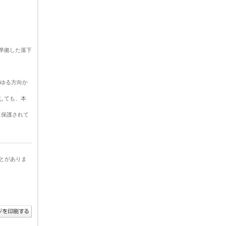
」に準拠した落下
らゆる方向か
置しても、本
に保護されて
とがありま