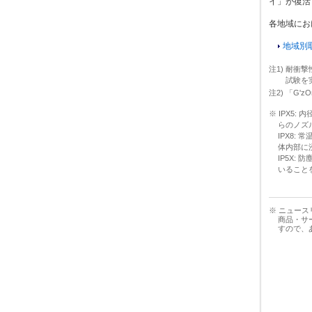
イ」が復活
各地域にお
地域別
注1) 耐衝撃
試験を
注2) 「G'
※ IPX5
らのノズ
IPX8:
体内部に
IP5X:
いること
※ ニュー
商品・サ
すので、