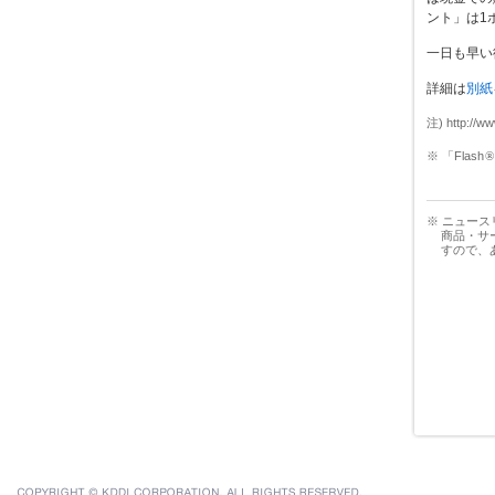
ント」は1
一日も早い
詳細は
別紙
注) http:/
※ 「Flash
®
※ ニュー
商品・サ
すので、