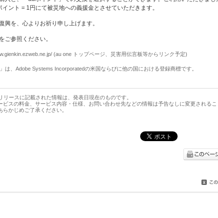
ポイント = 1円にて被災地への義援金とさせていただきます。
復興を、心よりお祈り申し上げます。
をご参照ください。
/www.gienkin.ezweb.ne.jp/ (au one トップページ、災害用伝言板等からリンク予定)
」は、Adobe Systems Incorporatedの米国ならびに他の国における登録商標です。
スリリースに記載された情報は、発表日現在のものです。
ービスの料金、サービス内容・仕様、お問い合わせ先などの情報は予告なしに変更されるこ
あらかじめご了承ください。