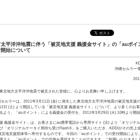
太平洋沖地震に伴う「被災地支援 義援金サイト」の「auポイ
付開始について
K
沖縄セルラー
20
東北地方太平洋沖地震で被災された皆様に、心よりお見舞い申し上げます。
縄セルラーは、2011年3月11日 (金) に発生した東北地方太平洋沖地震の被災地支援
3月12日 (土) より開設している「被災地支援 義援金サイト」について、より多くのお
よう、「auポイント」による義援金の受付を、2011年3月29日 (火) 10時より開
援 義援金サイト」は、お客さまにau携帯電話から専用サイト (注) より「オリジナ
び「オリジナルケータイ用待ち受けFlash
®
」をご購入いただき、KDDIがその売上全
を被災地支援団体等へ寄付するものです。 今回の「auポイント」での受付開始により
購入と、「auポイント」での交換を選択することができます。ご利用いただきました