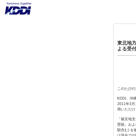
東北地方
よる受
このたびの
KDDI、沖
2011年
用いただける
「被災地支
壁紙」およ
額含む) 
は現金での