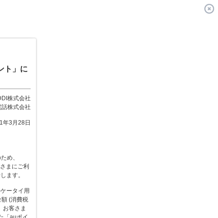
ント」に
DDI株式会社
電話株式会社
11年3月28日
のため、
客さまにご利
始します。
ルケータイ用
額 (消費税
、お客さま
「auポイ