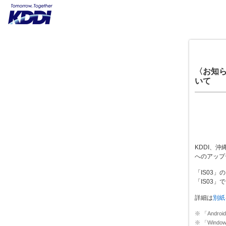
〈お知らせ
いて
KDDI、沖
へのアップデ
「IS03
「IS03
詳細は
別紙
※ 「Andr
※ 「Window