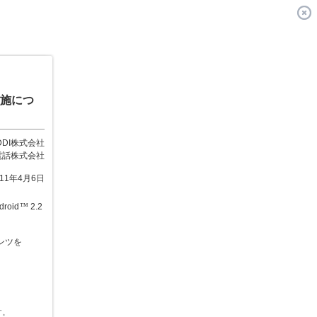
実施につ
DDI株式会社
電話株式会社
011年4月6日
oid
™
2.2
ンツを
す。