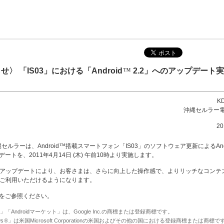
〉 「IS03」における「Android
2.2」へのアップデート
™
K
沖縄セルラー
2
縄セルラーは、Android
™
搭載スマートフォン「IS03」のソフトウェア更新によるAndr
ートを、2011年4月14日 (木) 午前10時より実施します。
」のアップデートにより、お客さまは、さらに向上した操作感で、よりリッチなコンテ
」でご利用いただけるようになります。
をご参照ください。
oid」「Androidマーケット」は、Google Inc.の商標または登録商標です。
s
®
」は米国Microsoft Corporationの米国およびその他の国における登録商標または商標で