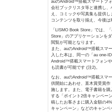
auのAndroid
搭載スマートフォン向
™
会社ブックリスタ等と連携し、
え、コミックや写真集も提供しま
コンテンツを取り揃え、今後は
「LISMO Book Store」では、「a
Store」のアプリケーション
閲覧が可能となります。
また、auのAndroid
搭載スマート
™
入した本は、同一の「au one
Android
搭載スマートフォンや電子
™
も読書が可能です (注2)。
なお、auのAndroid
搭載スマート
™
供開始にあわせ、直木賞受賞作
施します。また、電子書籍を購
する「ポイント2倍キャンペー
稿したお客さまに購入金額の4
キャンペーン」などのキャンペーンを