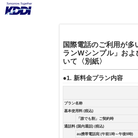
国際電話のご利用が多
ランWシンプル」およ
いて〈別紙〉
●1. 新料金プラン内容
プラン名称
基本使用料 (税込)
「誰でも割」ご契約時
通話料 (国内通話) (税込)
au携帯電話宛 (午前1時～午後9時)