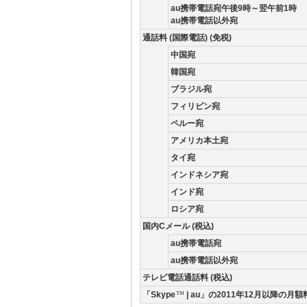
au携帯電話宛午後9時～翌午前1時
au携帯電話以外宛
通話料 (国際電話) (免税)
中国宛
韓国宛
ブラジル宛
フィリピン宛
ペルー宛
アメリカ本土宛
タイ宛
インドネシア宛
インド宛
ロシア宛
国内Cメール (税込)
au携帯電話宛
au携帯電話以外宛
テレビ電話通話料 (税込)
「Skype
™
| au」の2011年12月以降の月額