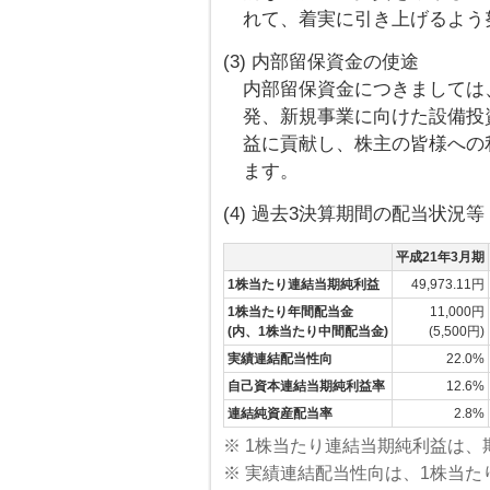
れて、着実に引き上げるよう
(3) 内部留保資金の使途
内部留保資金につきましては
発、新規事業に向けた設備投
益に貢献し、株主の皆様への
ます。
(4) 過去3決算期間の配当状況等
平成21年3月期
1株当たり連結当期純利益
49,973.11円
1株当たり年間配当金
11,000円
(内、1株当たり中間配当金)
(5,500円)
実績連結配当性向
22.0%
自己資本連結当期純利益率
12.6%
連結純資産配当率
2.8%
※ 1株当たり連結当期純利益は
※ 実績連結配当性向は、1株当