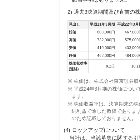
2) 過去3決算期間及び直前の
見出し
平成21年3月期
平成22年3月
始値
603,000円
467,00
高値
732,000円
575,00
安値
419,000円
433,00
終値
462,000円
484,00
株価収益率
9.2倍
10.
(連結)
※ 株価は、株式会社東京証券
※ 平成24年3月期の株価につい
ます。
※ 株価収益率は、決算期末の株価
純利益で除した数値であります
のため記載しておりません。
(4) ロックアップについて
当社は、当該募集に関する引