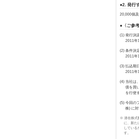
●2. 発
20,00
●〈ご参
(1) 発行決
2011年
(2) 条件決
2011年
(3) 払込
2011年
(4) 当
債を買
を行使
(5) 今回
株) に
※ 潜在株
に、新た
しているた
す。