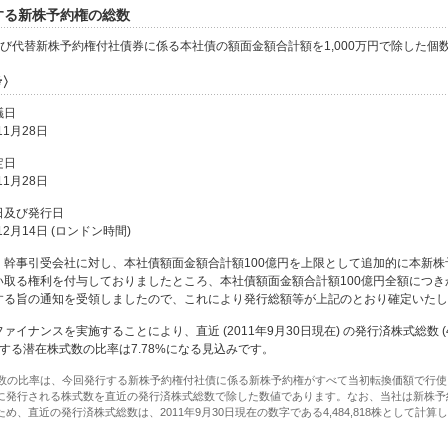
行する新株予約権の総数
0個及び代替新株予約権付社債券に係る本社債の額面金額合計額を1,000万円で除した個
考〉
議日
11月28日
定日
11月28日
期日及び発行日
12月14日 (ロンドン時間)
社は、幹事引受会社に対し、本社債額面金額合計額100億円を上限として追加的に本新
い取る権利を付与しておりましたところ、本社債額面金額合計額100億円全額につき
する旨の通知を受領しましたので、これにより発行総額等が上記のとおり確定いたし
のファイナンスを実施することにより、直近 (2011年9月30日現在) の発行済株式総数 (4,4
対する潜在株式数の比率は7.78%になる見込みです。
式数の比率は、今回発行する新株予約権付社債に係る新株予約権がすべて当初転換価額で行使
に発行される株式数を直近の発行済株式総数で除した数値であります。なお、当社は新株予
め、直近の発行済株式総数は、2011年9月30日現在の数字である4,484,818株として計算