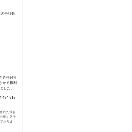
数の合計数
株予約権付社
かかる権利
ました。
84,818
された場合
約権を発行
しておりま