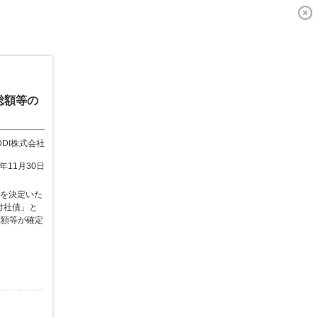
総額等の
DDI株式会社
1年11月30日
等を決定いた
付社債」と
総額等が確定