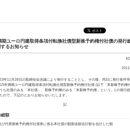
年満期ユーロ円建取得条項付転換社債型新株予約権付社債の発行
関するお知らせ
K
201
23年11月28日の取締役会決議により発行することとし、その後、同日に発行条件
015年満期ユーロ円建取得条項付転換社債型新株予約権付社債 (以下「本新株予約権
うち社債のみを「本社債」、新株予約権のみを「本新株予約権」という。) の発行
たので、下記のとおりお知らせいたします。
記
債の総額
億円及び代替新株予約権付社債券に係る本社債の額面金額合計額を合計した額