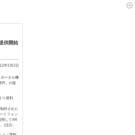
の提供開始
012年3月2日
するポータル機
ER」の提
をより便利
て制作された
ートフォン
利用してAR
(注2)
ニメ「電脳