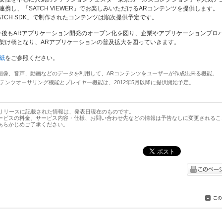
連携し、「SATCH VIEWER」でお楽しみいただけるARコンテンツを提供します。
ATCH SDK」で制作されたコンテンツは順次提供予定です。
、今後もARアプリケーション開発のオープン化を図り、企業やアプリケーションプロ
架け橋となり、ARアプリケーションの普及拡大を図っていきます。
紙
をご参照ください。
字や画像、音声、動画などのデータを利用して、ARコンテンツをユーザーが作成出来る機能。
コンテンツオーサリング機能とプレイヤー機能は、2012年5月以降に提供開始予定。
スリリースに記載された情報は、発表日現在のものです。
ービスの料金、サービス内容・仕様、お問い合わせ先などの情報は予告なしに変更されるこ
あらかじめご了承ください。