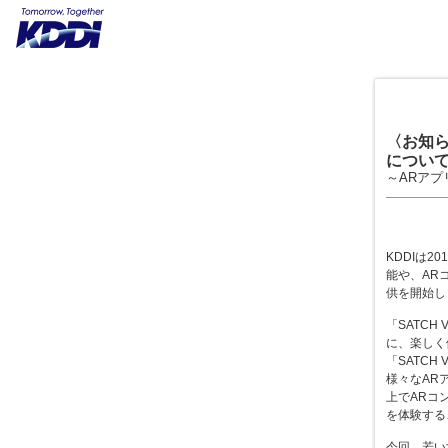
〈お知ら
につい
～ARア
KDDIは20
能や、AR
供を開始し
「SATCH
に、楽しく
「SATCH
様々なAR
上でARコ
を体験する
今回、若い