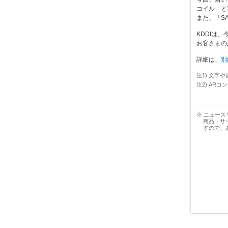
コイル」と
また、「S
KDDIは
お客さまの
詳細は、
別
注1) 文
注2) AR
※ ニュー
商品・サ
すので、