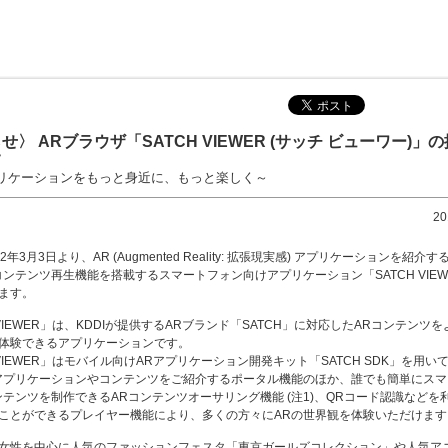
せ〉 ARブラウザ「SATCH VIEWER (サッチ ビューワー)」
て
プリケーションをもっと身近に、もっと楽しく～
2
12年3月3日より、AR (Augmented Reality: 拡張現実感) アプリケーションを紹介
コンテンツ再生機能を搭載するスマートフォン向けアプリケーション「SATCH VIEW
ます。
 VIEWER」は、KDDIが提供するARブランド「SATCH」に対応したARコンテンツ
体験できるアプリケーションです。
 VIEWER」はモバイル向けARアプリケーション開発キット「SATCH SDK」を用い
アプリケーションやコンテンツをご紹介するポータル機能のほか、誰でも簡単にスマ
ンテンツを制作できるARコンテンツオーサリング機能 (注1)、QRコード認識などを
ことができるプレイヤー機能により、多くの方々にARの世界観を体験いただけます。 
女性を中心に人気のファッションフェスタ「東京ガールズコレクション」や人気ア