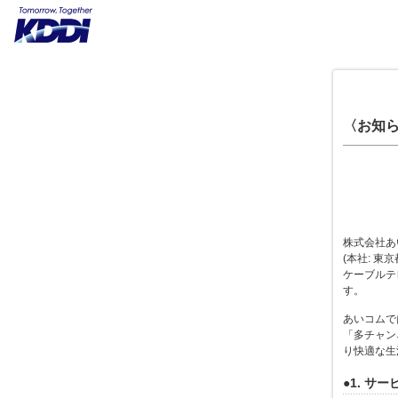
〈お知ら
株式会社あい
(本社: 東
ケーブルテ
す。
あいコムで
「多チャン
り快適な生
●1. サ