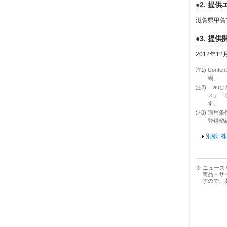
●2. 提
滋賀県甲賀
●3. 提
2012年12
注1) Con
網。
注2) 「a
ス」「ケ
す。
注3) 適用
登録契
別紙:
※ ニュー
商品・サ
すので、