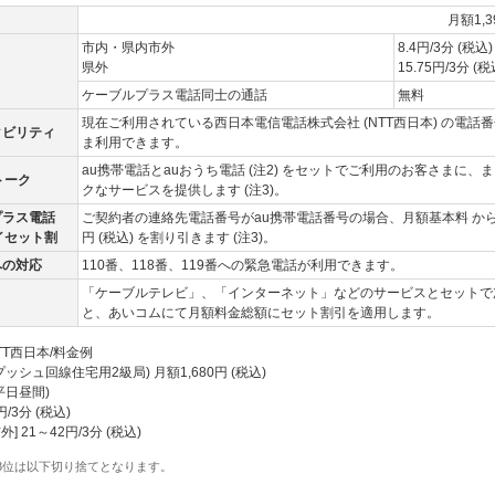
月額1,3
市内・県内市外
8.4円/3分 (税込)
県外
15.75円/3分 (税
ケーブルプラス電話同士の通話
無料
現在ご利用されている西日本電信電話株式会社 (NTT西日本) の電話
タビリティ
ま利用できます。
au携帯電話とauおうち電話 (注2) をセットでご利用のお客さまに、
トーク
クなサービスを提供します (注3)。
プラス電話
ご契約者の連絡先電話番号がau携帯電話番号の場合、月額基本料 から
イセット割
円 (税込) を割り引きます (注3)。
への対応
110番、118番、119番への緊急電話が利用できます。
「ケーブルテレビ」、「インターネット」などのサービスとセットで
と、あいコムにて月額料金総額にセット割引を適用します。
TT西日本/料金例
プッシュ回線住宅用2級局) 月額1,680円 (税込)
平日昼間)
2円/3分 (税込)
] 21～42円/3分 (税込)
3位は以下切り捨てとなります。