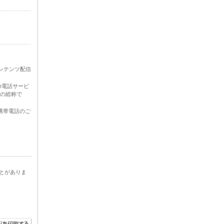
たコンテンツ配信
ne電話サービ
話」の総称で
u携帯電話のご
とがありま