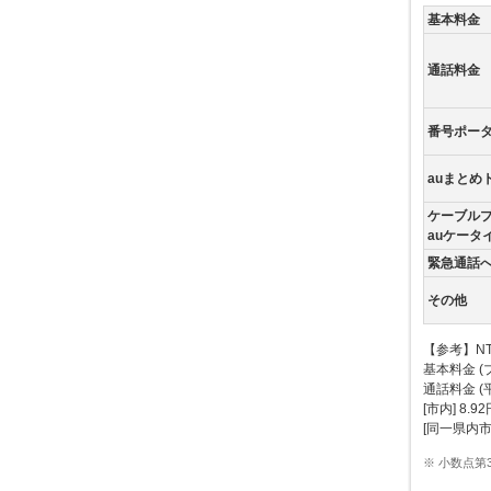
基本料金
通話料金
番号ポー
auまとめ
ケーブル
auケータ
緊急通話
その他
【参考】N
基本料金 (
通話料金 (
[市内] 8.9
[同一県内市外
※ 小数点第