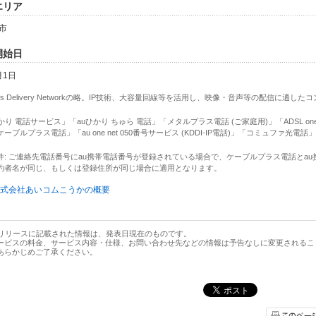
供エリア
市
供開始日
月1日
tents Delivery Networkの略。IP技術、大容量回線等を活用し、映像・音声等の配信に適し
uひかり 電話サービス」「auひかり ちゅら 電話」「メタルプラス電話 (ご家庭用)」「ADSL o
ーブルプラス電話」「au one net 050番号サービス (KDDI-IP電話)」「コミュファ光電
条件: ご連絡先電話番号にau携帯電話番号が登録されている場合で、ケーブルプラス電話とa
約者名が同じ、もしくは登録住所が同じ場合に適用となります。
 株式会社あいコムこうかの概要
スリリースに記載された情報は、発表日現在のものです。
ービスの料金、サービス内容・仕様、お問い合わせ先などの情報は予告なしに変更されるこ
あらかじめご了承ください。