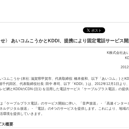
せ〉 あいコムこうかとKDDI、提携により固定電話サービス開
K株式会社あ
K
201
コムこうか (本社: 滋賀県甲賀市、代表取締役: 橋本俊和、以下「あいコム」) とKD
京都千代田区、代表取締役社長: 田中 孝司、以下「KDDI」) は、2012年12月1日よ
レビ網とKDDIのCDN (注1) を活用した電話サービス「ケーブルプラス電話」の提
は「ケーブルプラス電話」のサービス開始に伴い、「音声放送」・「高速インター
ネルデジタル放送」・「電話」の4つのサービスを提供します。これにより、地域
活環境を提供していきます。
ービス概要