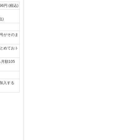
96円 (税込)
込)
番号がそのま
まとめておト
月額105
加入する