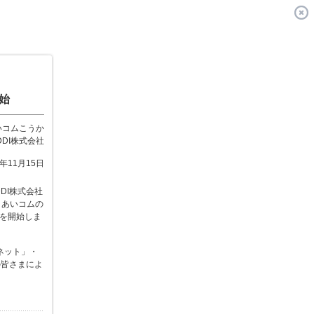
始
いコムこうか
DDI株式会社
2年11月15日
DI株式会社
り、あいコムの
供を開始しま
ネット」・
の皆さまによ