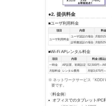
●2. 提供料金
■ユーザ利用料金
項目
内容
料金
ユーザ認証の場合
月額31
ユーザ利用料金
証明書認証の場合
月額52
■Wi-Fi APレンタル料金
項目
内容
料金 (税込)
一時金
AP設置、初期設定
52,500円～/A
月額料金
レンタル費用
月額3,675円～
※ ネットワークサービス「KDDI Wide
要です。
〈料金例〉
オフィスでのタブレット/PC