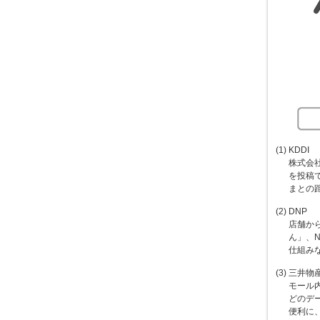
(1) KDDI
株式会
を投稿
まとの
(2) DNP
店舗か
ん」、
仕組み
(3) 三井物
モール内
どのデ
便利に