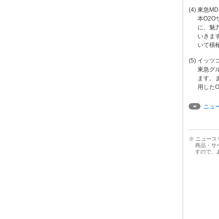
(4) 東急MD
本O2
に、魅
いきま
いて積
(5) イッツ
東急グ
ます。ま
用した
ニュ
※ ニュー
商品・サ
すので、