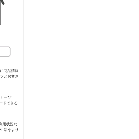
に商品情報
フとお客さ
くーぴ
ードできる
ご利用状況な
生活をより