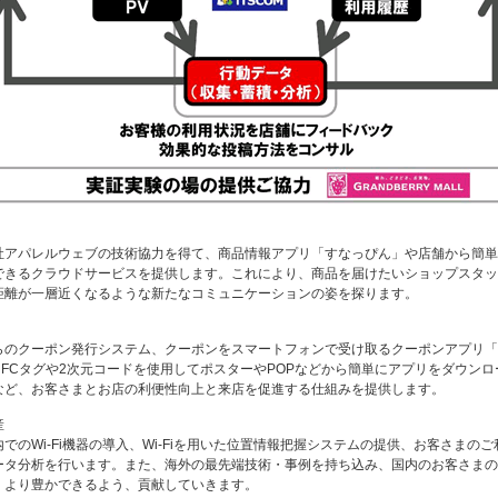
社アパレルウェブの技術協力を得て、商品情報アプリ「すなっぴん」や店舗から簡単
できるクラウドサービスを提供します。これにより、商品を届けたいショップスタッ
距離が一層近くなるような新たなコミュニケーションの姿を探ります。
らのクーポン発行システム、クーポンをスマートフォンで受け取るクーポンアプリ「
NFCタグや2次元コードを使用してポスターやPOPなどから簡単にアプリをダウンロ
など、お客さまとお店の利便性向上と来店を促進する仕組みを提供します。
産
でのWi-Fi機器の導入、Wi-Fiを用いた位置情報把握システムの提供、お客さまの
ータ分析を行います。また、海外の最先端技術・事例を持ち込み、国内のお客さまの
、より豊かできるよう、貢献していきます。