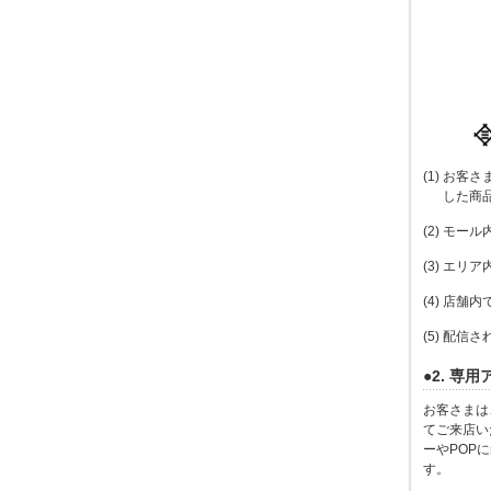
(1) お
した商
(2) モー
(3) エ
(4) 店舗
(5) 配信
●2. 専
お客さまは
てご来店い
ーやPOP
す。