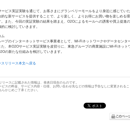
Oサービス実証実験を通じて、お客さまにグランベリーモールをより身近に感じてい
力的な新サービスを提供することで、より楽しく、よりお得にお買い物を楽しめる環
す。また、今回の実証実験の結果を踏まえ、O2Oによるモールへの誘客や買上促進
極的に検討していきます。
コム
ループのインターネットサービス事業者として、Wi-Fiネットワークやデータセンタ
た、本O2Oサービス実証実験を皮切りに、東急グループの商業施設にWi-Fiネット
O2Oの新たな仕組みを検討していきます。
ースリリース本文へ戻る
スリリースに記載された情報は、発表日現在のものです。
ービスの料金、サービス内容・仕様、お問い合わせ先などの情報は予告なしに変更されるこ
あらかじめご了承ください。