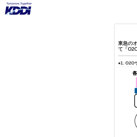
東急の
て「O2
●1. O