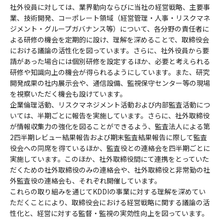
社外役員に対しては、業界動向ならびに当社の経営戦略、主要事
業、技術開発、コーポレート領域（経営管理・人事・リスクマネ
ジメント・グループガバナンス等）について、各分野の責任者に
よる研修の機会を定期的に設け、理解を深めることで、取締役会
における議論の活性化を図っています。さらに、社外役員から要
請があった場合には個別研修を設定するほか、必要と考えられる
研修や知識向上の機会が得られるようにしています。また、研究
開発成果の社内展示会や、通信設備、監視保守センター等の現場
を視察いただく機会も設けています。
企業倫理活動、リスクマネジメント活動および内部監査活動につ
いては、半期ごとに報告を実施しています。さらに、社外取締役
が情報収集力の強化を図ることができるよう、監査法人による第
2四半期レビュー結果報告および期末監査結果報告に際して監査
役会への同席を得ているほか、監査役との連絡会を四半期ごとに
実施しています。このほか、社外取締役間にて連携をとっていた
だくための社外取締役のみの連絡会や、社外取締役と非常勤の社
外監査役の連絡会も、それぞれ開催しています。
これらの取り組みを通じてKDDIの事業に対する理解を深めてい
ただくことにより、取締役会における経営戦略に関する議論の活
性化と、経営に対する監督・監視の実効性向上を図っています。