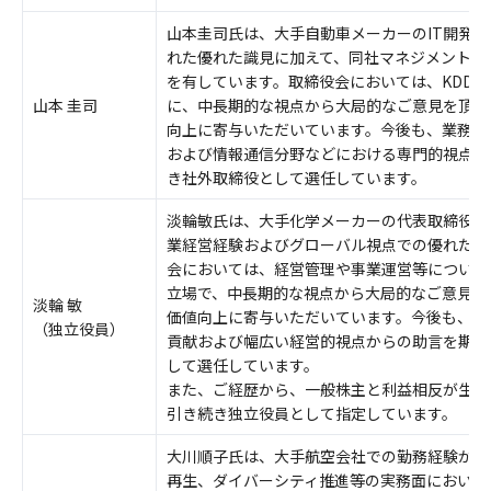
山本圭司氏は、大手自動車メーカーのIT開発
れた優れた識見に加えて、同社マネジメントと
を有しています。取締役会においては、KDDIにお
山本 圭司
に、中長期的な視点から大局的なご意見を頂戴し
向上に寄与いただいています。今後も、業務執
および情報通信分野などにおける専門的視点か
き社外取締役として選任しています。
淡輪敏氏は、大手化学メーカーの代表取締役社
業経営経験およびグローバル視点での優れた識
会においては、経営管理や事業運営等について
立場で、中長期的な視点から大局的なご意見を頂
淡輪 敏
価値向上に寄与いただいています。今後も、業
（独立役員）
貢献および幅広い経営的視点からの助言を期待
して選任しています。
また、ご経歴から、一般株主と利益相反が生じ
引き続き独立役員として指定しています。
大川順子氏は、大手航空会社での勤務経験から
再生、ダイバーシティ推進等の実務面において