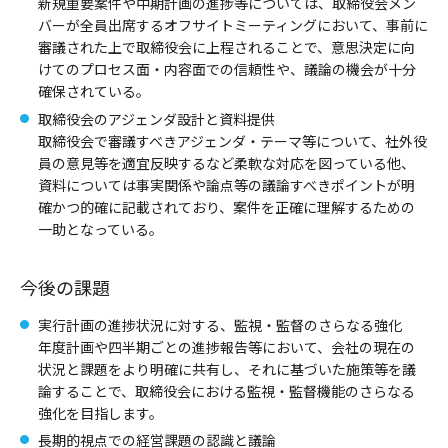
新規重要案件や中期計画の進捗等については、取締役会メン
バーが全員出席するオフサイトミーティングにおいて、事前に
審議された上で取締役会に上程されることで、意思決定に向
けてのプロセス面・内容面での信頼性や、議論の機会が十分
確保されている。
取締役会のアジェンダ設計と資料提供
取締役会で審議すべきアジェンダ・テーマ等について、社外役
員の意見等を適宜反映するなど柔軟な対応を図っている他、
資料については事実関係や論点等の議論すべきポイントが明
確かつ的確に記載されており、案件を正確に理解するための
一助となっている。
今後の課題
実行計画の進捗状況に対する、監視・監督のさらなる強化
年度計画や四半期ごとの進捗報告等において、会社の現在の
状況と課題をより明確に共有し、それに基づいた施策等を議
論することで、取締役会における監視・監督機能のさらなる
強化を目指します。
長期的視点での経営課題の認識と議論