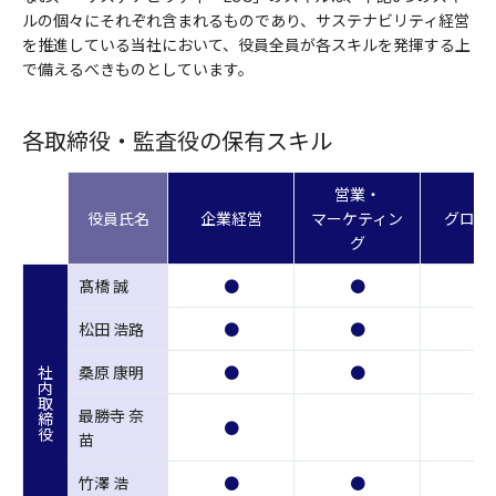
ルの個々にそれぞれ含まれるものであり、サステナビリティ経営
を推進している当社において、役員全員が各スキルを発揮する上
で備えるべきものとしています。
各取締役・監査役の保有スキル
営業・
役員氏名
企業経営
マーケティン
グロー
グ
髙橋 誠
●
●
●
松田 浩路
●
●
●
桑原 康明
●
●
社内取締役
最勝寺 奈
●
苗
竹澤 浩
●
●