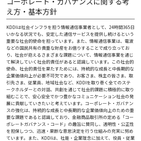
コーポレート・ガバナンスに関する考
え方・基本方針
KDDIは社会インフラを担う情報通信事業者として、24時間365日
いかなる状況でも、安定した通信サービスを提供し続けるという
重要な社会的使命を担っています。また、情報通信事業は、電波
などの国民共有の貴重な財産をお借りすることで成り立ってお
り、社会が抱えるさまざまな課題について、情報通信事業を通じ
て解決していく社会的責任があると認識しています。この社会的
使命、社会的責任を果たすためには、持続的な成長と中長期的な
企業価値向上が必要不可欠であり、お客さま、株主の皆さま、取
引先さま、従業員、地域社会など、KDDIを取り巻く全てのステ
ークホルダーとの対話、共創を通じて社会的課題に積極的に取り
組むことで、安心安全でかつ豊かなコミュニケーション社会の発
展に貢献していきたいと考えています。コーポレート・ガバナン
スの強化は、持続的な成長と中長期的な企業価値向上のための重
要な課題であると認識しており、金融商品取引所の定める「コー
ポレートガバナンス・コード」の趣旨に賛同し、透明性・公正性
を担保しつつ、迅速・果断な意思決定を行う仕組みの充実に努め
ています。また、KDDIは、社是・企業理念に加えて、役員・従業