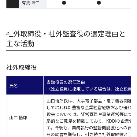
有馬 浩二
●
●
●
社外取締役・社外監査役の選定理由と
主な活動
社外取締役
当該役員の選任理由
氏名
（独立役員に指定している場合は、独立役員に
山口悟郎氏は、大手電子部品・電子機器関連メ
して培われた豊富な企業経営経験および優れた
役会においては、経営管理や事業運営等につい
山口 悟郎
局的なご意見を頂戴しており、KDDIの企業価
す。今後も、業務執行の監督機能強化への貢献
らの助言を期待し、引き続き社外取締役として