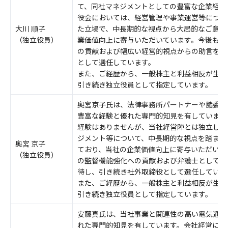
て、同社マネジメントとしての豊富な企業経営
役会においては、経営管理や事業運営等につい
大川 順子
た立場で、中長期的な視点から大局的なご意見
（独立役員）
業価値向上に寄与いただいています。今後も、
の貢献および幅広い経営的視点からの助言を期
として選任しています。
また、ご経歴から、一般株主と利益相反が生じ
引き続き独立役員として指定しています。
奥宮京子氏は、法律事務所パートナーや諸委員
豊富な経験と優れた専門的知見を有しています
経験はありませんが、当社経営陣とは独立した
ジメント等について、中長期的な視点を踏まえ
奥宮 京子
ており、当社の企業価値向上に寄与いただいて
（独立役員）
の監督機能強化への貢献および弁護士としての
待し、引き続き社外取締役として選任していま
また、ご経歴から、一般株主と利益相反が生じ
引き続き独立役員として指定しています。
安藤真氏は、当社事業と関連性の高い電気通信
れた専門的知見を有しています。会社経営に直