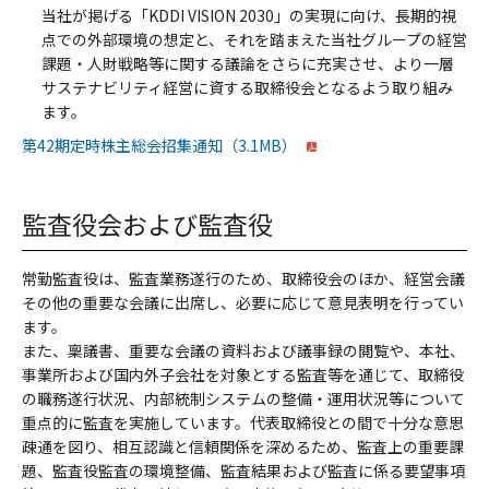
当社が掲げる「KDDI VISION 2030」の実現に向け、長期的視
点での外部環境の想定と、それを踏まえた当社グループの経営
課題・人財戦略等に関する議論をさらに充実させ、より一層
サステナビリティ経営に資する取締役会となるよう取り組み
ます。
PDFファイルを開く
第42期定時株主総会招集通知
（3.1MB）
監査役会および監査役
常勤監査役は、監査業務遂行のため、取締役会のほか、経営会議
その他の重要な会議に出席し、必要に応じて意見表明を行ってい
ます。
また、稟議書、重要な会議の資料および議事録の閲覧や、本社、
事業所および国内外子会社を対象とする監査等を通じて、取締役
の職務遂行状況、内部統制システムの整備・運用状況等について
重点的に監査を実施しています。代表取締役との間で十分な意思
疎通を図り、相互認識と信頼関係を深めるため、監査上の重要課
題、監査役監査の環境整備、監査結果および監査に係る要望事項