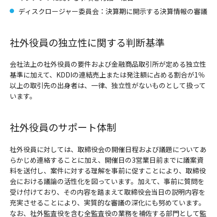
ディスクロージャー委員会：決算期に開示する決算情報の審議
社外役員の独立性に関する判断基準
会社法上の社外役員の要件および金融商品取引所が定める独立性
基準に加えて、KDDIの連結売上または発注額に占める割合が1％
以上の取引先の出身者は、一律、独立性がないものとして扱って
います。
社外役員のサポート体制
社外役員に対しては、取締役会の開催日程および議題についてあ
らかじめ連絡することに加え、開催日の3営業日前までに議案資
料を送付し、案件に対する理解を事前に促すことにより、取締役
会における議論の活性化を図っています。加えて、事前に質問を
受け付けており、その内容を踏まえて取締役会当日の説明内容を
充実させることにより、実質的な審議の深化にも努めています。
なお、社外監査役を含む全監査役の業務を補佐する部門として監