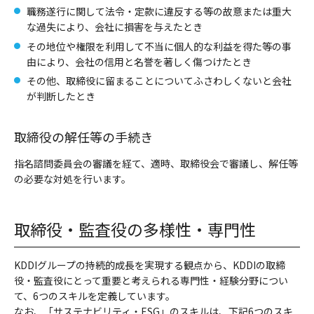
職務遂行に関して法令・定款に違反する等の故意または重大
な過失により、会社に損害を与えたとき
その地位や権限を利用して不当に個人的な利益を得た等の事
由により、会社の信用と名誉を著しく傷つけたとき
その他、取締役に留まることについてふさわしくないと会社
が判断したとき
取締役の解任等の手続き
指名諮問委員会の審議を経て、適時、取締役会で審議し、解任等
の必要な対処を行います。
取締役・監査役の多様性・専門性
KDDIグループの持続的成長を実現する観点から、KDDIの取締
役・監査役にとって重要と考えられる専門性・経験分野につい
て、6つのスキルを定義しています。
なお、「サステナビリティ・ESG」のスキルは、下記6つのスキ