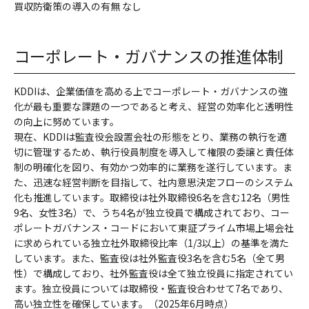
買収防衛策の導入の有無 なし
コーポレート・ガバナンスの推進体制
KDDIは、企業価値を高める上でコーポレート・ガバナンスの強
化が最も重要な課題の一つであると考え、経営の効率化と透明性
の向上に努めています。
現在、KDDIは監査役会設置会社の形態をとり、業務の執行を適
切に管理するため、執行役員制度を導入して権限の委譲と責任体
制の明確化を図り、有効かつ効率的に業務を遂行しています。ま
た、迅速な経営判断を目指して、社内意思決定フローのシステム
化も推進しています。取締役は社外取締役6名を含む12名（男性
9名、女性3名）で、うち4名が独立役員で構成されており、コー
ポレートガバナンス・コードにおいて東証プライム市場上場会社
に求められている独立社外取締役比率（1/3以上）の基準を満た
しています。また、監査役は社外監査役3名を含む5名（全て男
性）で構成しており、社外監査役は全て独立役員に指定されてい
ます。独立役員については取締役・監査役合わせて7名であり、
高い独立性を確保しています。（2025年6月時点）