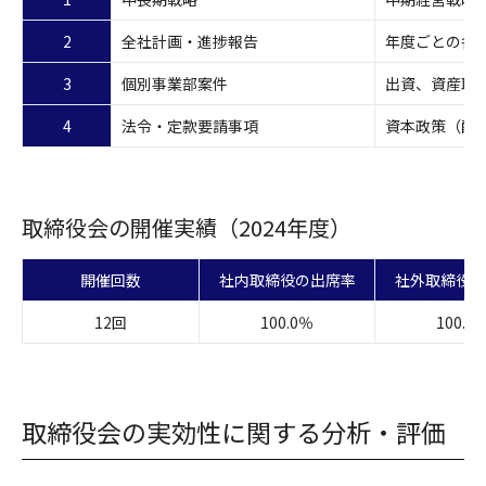
2
全社計画・進捗報告
年度ごとの各
3
個別事業部案件
出資、資産取
4
法令・定款要請事項
資本政策（配
取締役会の開催実績（2024年度）
開催回数
社内取締役の出席率
社外取締役の
12回
100.0％
100.0
取締役会の実効性に関する分析・評価