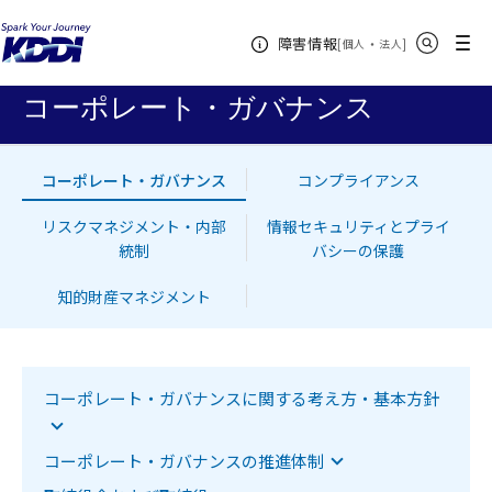
KDDIホーム
企業情報
サステナビリティ
ガバナンス
コー
サイト内検索
メニュー
障害情報
ポレート・ガバナンス
[
・
新規ウィンドウ
]
個人
法人
コーポレート・ガバナンス
コーポレート・ガバナンス
コンプライアンス
リスクマネジメント・内部
情報セキュリティとプライ
統制
バシーの保護
知的財産マネジメント
該当項目へジャンプします
コーポレート・ガバナンスに関する考え方・基本方針
該当項目へジャンプします
コーポレート・ガバナンスの推進体制