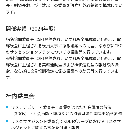
長・副議長および半数以上の委員を独立社外取締役で構成してい
ます。
開催実績（2024年度）
指名諮問委員会は5回開催され、いずれも全構成員が出席し、取
締役会に上程される役員人事に係る議案への助言、ならびにCEO
のサクセッションプランについての議論等を行っています。
報酬諮問委員会は2回開催され、いずれも全構成員が出席し、取
締役会に上程される業績連動型および株価連動型の報酬額の決
定、ならびに役員報酬改定に係る議案への助言等を行っていま
す。
社内委員会
サステナビリティ委員会：事業を通じた社会課題の解決
（SDGs）・社会貢献・環境などの持続可能性関連事項を審議
リスクマネジメント委員会：KDDIグループにおけるリスクマ
ネジメントに関する事項を付議・報告