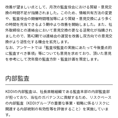
改善が望ましい点として、月次の監査役会における質疑・意見交
換の時間不足が指摘されました。このため、情報共有方法の変更
や、監査役会の開催時間増加等により質疑・意見交換により多く
の時間を充当できるよう期中より改善を開始しました。また、社
外取締役との連絡会において意見交換の更なる活発化が指摘され
ましたので、第42期では連絡会の運営を改善し双方向での意見交
換がより活性化する機会を拡充します。
なお、アンケートでは「監査役監査の実施にあたって今後重点的
に監査すべき事項」等についても意見を求めており、頂いた意見
を参考にして次年度の監査方針・監査計画を策定します。
内部監査
KDDIの内部監査は、社長直轄組織である監査本部の内部監査部
が担っており、当社のガバナンスに貢献するため、リスクベース
の内部監査（KDDIグループの重要な事業・戦略に係るリスクに
関連する内部統制の有効性等を評価すること）を実施していま
す。