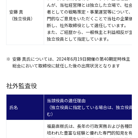
んが、当社経営陣とは独立した立場で、社会イ
安藤 真
者としての戦略策定・事業運営等について、中
（独立役員）
門的なご意見をいただくことで当社の企業価値
断し、社外取締役として選任しています。
また、ご経歴から、一般株主と利益相反が生じ
独立役員として指定しています。
※
安藤 真氏については、2024年6月19日開催の第40期定時株主
総会において取締役に就任した後の出席状況となります
社外監査役
当該役員の選任理由
氏名
（独立役員に指定している場合は、独立役員に
む）
福島直樹氏は、長年の行政実務および各種団体
培われた豊富な経験と優れた専門的知見を有し