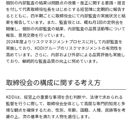
個別の内部監査の結果は問題点の改善・是正に関する要請・提言
を付して代表取締役社長をはじめとする経営陣に定期的に報告す
るとともに、四半期ごとに取締役会にて内部監査の実施状況と結
果を報告しています。また、監査役とは、概ね月1回の定例会を
開催し、個別の内部監査の結果、内部監査の品質活動等について
報告、意見交換を行っています。
2024年度よりリスクマネジメントプロセスに対して内部監査を
実施しており、KDDIグループのリスクマネジメントの有効性を
高めています。さらに、内部および外部による品質評価も実施し
ており、継続的な監査品質の向上に努めています。
取締役会の構成に関する考え方
KDDIは、経営上の重要な事項を含む判断や、法律で求められる
監督を行うに際して、取締役会全体として高度な専門的知見と多
様な観点を確保するため、性別、年齢、国籍、人種、民族等を考
慮の上、次の基準を満たす人物を選任します。