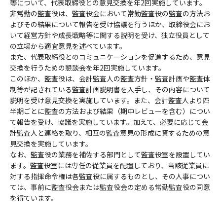
等について、代表取締役との意見交換を年2回実施しています。
非常勤の監査役は、監査役会において常勤監査役の監査の方法お
よびその結果について報告を受け協議を行うほか、取締役会にお
いて経営方針や成長戦略等に関する説明を受け、独立役員として
の立場から適宜意見を述べています。
また、代表取締役とのコミュニケーションを促進するため、意見
交換を行うための懇談会を年2回実施しています。
このほか、監査役は、会計監査人の監査方針・監査計画や監査体
制等が記されている監査計画説明書を入手し、その内容について
説明を受け意見交換を実施しています。また、会計監査人より四
半期ごとに監査の方法および結果（期中レビューを含む）につい
て報告を受け、協議を実施しています。加えて、必要に応じて会
計監査人と連絡を取り、相互の監査意見の形成に資するための意
見交換を実施しています。
なお、監査役の業務を補佐する部門として監査役室を設置してい
ます。監査役室には専任の従業員を配置しており、当該従業員に
対する指揮命令権は各監査役に属するものとし、その人事につい
ては、事前に監査役会または監査役会の定める常勤監査役の同意
を得ています。