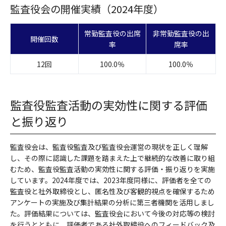
監査役会の開催実績（2024年度）
常勤監査役の出席
非常勤監査役の出
開催回数
率
席率
12回
100.0％
100.0％
監査役監査活動の実効性に関する評価
と振り返り
監査役会は、監査役監査及び監査役会運営の現状を正しく理解
し、その際に認識した課題を踏まえた上で継続的な改善に取り組
むため、監査役監査活動の実効性に関する評価・振り返りを実施
しています。2024年度では、2023年度同様に、評価者を全ての
監査役と社外取締役とし、匿名性及び客観的視点を確保するため
アンケートの実施及び集計結果の分析に第三者機関を活用しまし
た。評価結果については、監査役会において今後の対応等の検討
を行うとともに、評価者である社外取締役へのフィードバック及