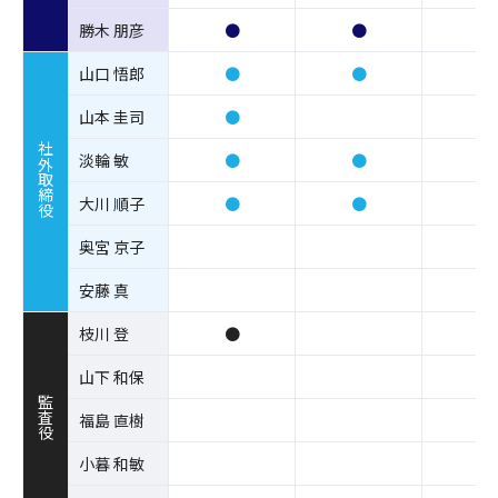
勝木 朋彦
●
●
山口 悟郎
●
●
●
山本 圭司
●
●
社外取締役
淡輪 敏
●
●
●
大川 順子
●
●
奥宮 京子
安藤 真
●
枝川 登
●
●
山下 和保
●
監査役
福島 直樹
小暮 和敏