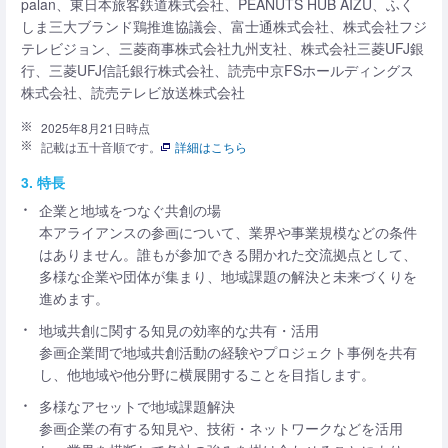
palan、東日本旅客鉄道株式会社、PEANUTS HUB AIZU、ふく
しま三大ブランド鶏推進協議会、富士通株式会社、株式会社フジ
テレビジョン、三菱商事株式会社九州支社、株式会社三菱UFJ銀
行、三菱UFJ信託銀行株式会社、読売中京FSホールディングス
株式会社、読売テレビ放送株式会社
2025年8月21日時点
記載は五十音順です。
詳細はこちら
3. 特長
企業と地域をつなぐ共創の場
本アライアンスの参画について、業界や事業規模などの条件
はありません。誰もが参加できる開かれた交流拠点として、
多様な企業や団体が集まり、地域課題の解決と未来づくりを
進めます。
地域共創に関する知見の効率的な共有・活用
参画企業間で地域共創活動の経験やプロジェクト事例を共有
し、他地域や他分野に横展開することを目指します。
多様なアセットで地域課題解決
参画企業の有する知見や、技術・ネットワークなどを活用