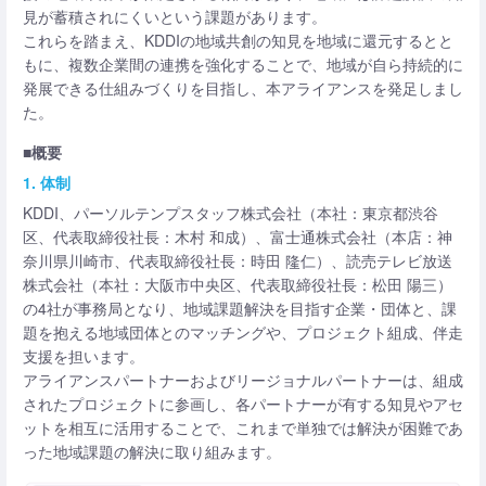
見が蓄積されにくいという課題があります。
これらを踏まえ、KDDIの地域共創の知見を地域に還元するとと
もに、複数企業間の連携を強化することで、地域が自ら持続的に
発展できる仕組みづくりを目指し、本アライアンスを発足しまし
た。
■概要
1. 体制
KDDI、パーソルテンプスタッフ株式会社（本社：東京都渋谷
区、代表取締役社長：木村 和成）、富士通株式会社（本店：神
奈川県川崎市、代表取締役社長：時田 隆仁）、読売テレビ放送
株式会社（本社：大阪市中央区、代表取締役社長：松田 陽三）
の4社が事務局となり、地域課題解決を目指す企業・団体と、課
題を抱える地域団体とのマッチングや、プロジェクト組成、伴走
支援を担います。
アライアンスパートナーおよびリージョナルパートナーは、組成
されたプロジェクトに参画し、各パートナーが有する知見やアセ
ットを相互に活用することで、これまで単独では解決が困難であ
った地域課題の解決に取り組みます。