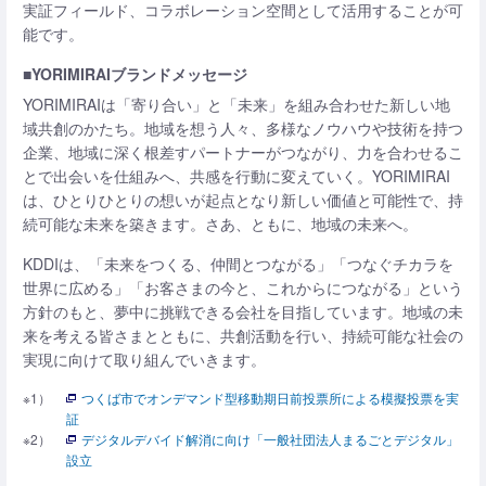
実証フィールド、コラボレーション空間として活用することが可
能です。
■YORIMIRAIブランドメッセージ
YORIMIRAIは「寄り合い」と「未来」を組み合わせた新しい地
域共創のかたち。地域を想う人々、多様なノウハウや技術を持つ
企業、地域に深く根差すパートナーがつながり、力を合わせるこ
とで出会いを仕組みへ、共感を行動に変えていく。YORIMIRAI
は、ひとりひとりの想いが起点となり新しい価値と可能性で、持
続可能な未来を築きます。さあ、ともに、地域の未来へ。
KDDIは、「未来をつくる、仲間とつながる」「つなぐチカラを
世界に広める」「お客さまの今と、これからにつながる」という
方針のもと、夢中に挑戦できる会社を目指しています。地域の未
来を考える皆さまとともに、共創活動を行い、持続可能な社会の
実現に向けて取り組んでいきます。
※1）
つくば市でオンデマンド型移動期日前投票所による模擬投票を実
証
※2）
デジタルデバイド解消に向け「一般社団法人まるごとデジタル」
設立