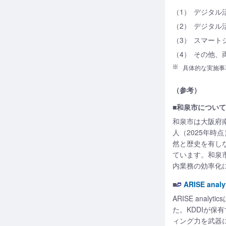
（1）
デジタル
（2）
デジタル
（3）
スマート
（4）
その他、
具体的な実施事
（参考）
■和泉市について
和泉市は大阪府
人（2025年
然と歴史を有し
ています。和泉
内業務の効率化
■
ARISE ana
ARISE ana
た。KDDIが
ィング力を武器