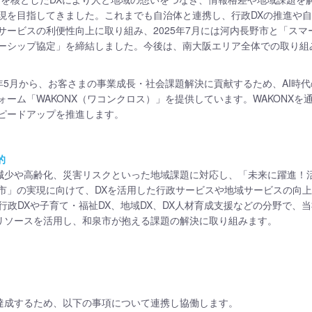
現を目指してきました。これまでも自治体と連携し、行政DXの推進や
サービスの利便性向上に取り組み、2025年7月には河内長野市と「スマ
ーシップ協定」を締結しました。今後は、南大阪エリア全体での取り組
024年5月から、お客さまの事業成長・社会課題解決に貢献するため、AI時
ォーム「WAKONX（ワコンクロス）」を提供しています。WAKONXを
ピードアップを推進します。
的
減少や高齢化、災害リスクといった地域課題に対応し、「未来に躍進！
都市」の実現に向けて、DXを活用した行政サービスや地域サービスの向
、行政DXや子育て・福祉DX、地域DX、DX人材育成支援などの分野で、
リソースを活用し、和泉市が抱える課題の解決に取り組みます。
達成するため、以下の事項について連携し協働します。