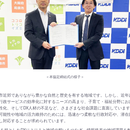
＜本協定締結式の様子＞
市近郊でありながら豊かな自然と歴史を有する地域です。しかし、近年
行政サービスの効率化に対するニーズの高まり、子育て・福祉分野にお
性化、そしてDX人材の不足など、さまざまな社会課題に直面していま
可能性や地域の活力維持のためには、迅速かつ柔軟な行政対応や、潜在
し対応することが求められています。
通信を核としたDXにより人と地域の想いをつなぎ、情報格差や地域課題を