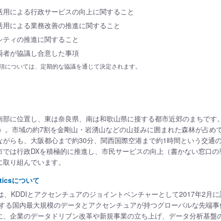
活用による行政サービスの向上に関すること
活用による業務改善の推進に関すること
シティの推進に関すること
両者が協議し合意した事項
項については、定期的な協議を通じて決定されます。
南部に位置し、東は奈良県、南は和歌山県に接する都市近郊のまちです。人
時点）。市域の約7割を金剛山・岩湧山などの山並みに囲まれた森林が占め
ながらも、大阪都心まで約30分、関西国際空港まで約1時間という交通
市では行政DXを積極的に推進し、市民サービスの向上（書かない窓口の
に取り組んでいます。
lyticsについて
lyticsは、KDDIとアクセンチュアのジョイントベンチャーとして2017年2
保有する国内最大規模のデータとアクセンチュアが持つグローバルな先端
に、企業のデータドリブン改革や新規事業の立ち上げ、データ分析基盤