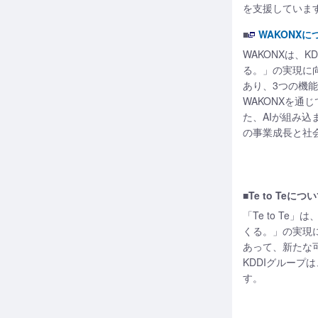
を支援していま
■
WAKONXに
WAKONXは、K
る。」の実現に
あり、3つの機
WAKONXを
た、AIが組み
の事業成長と社
■Te to Teにつ
「Te to Te
くる。」の実現
あって、新たな
KDDIグルー
す。