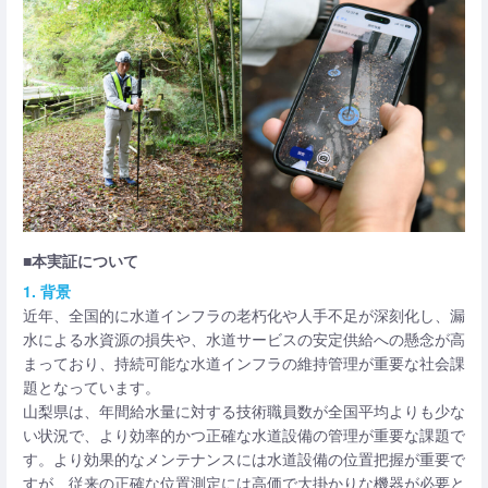
■本実証について
1. 背景
近年、全国的に水道インフラの老朽化や人手不足が深刻化し、漏
水による水資源の損失や、水道サービスの安定供給への懸念が高
まっており、持続可能な水道インフラの維持管理が重要な社会課
題となっています。
山梨県は、年間給水量に対する技術職員数が全国平均よりも少な
い状況で、より効率的かつ正確な水道設備の管理が重要な課題で
す。より効果的なメンテナンスには水道設備の位置把握が重要で
すが、従来の正確な位置測定には高価で大掛かりな機器が必要と