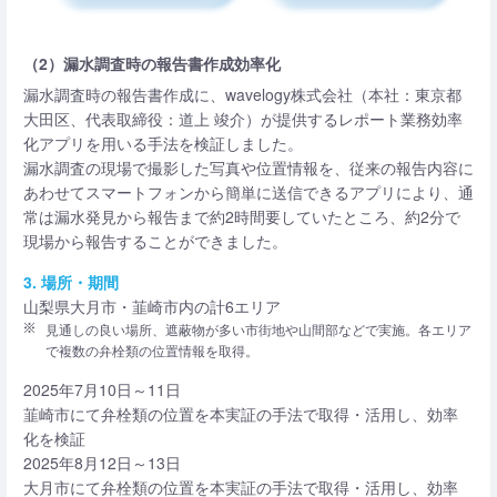
（2）漏水調査時の報告書作成効率化
漏水調査時の報告書作成に、wavelogy株式会社（本社：東京都
大田区、代表取締役：道上 竣介）が提供するレポート業務効率
化アプリを用いる手法を検証しました。
漏水調査の現場で撮影した写真や位置情報を、従来の報告内容に
あわせてスマートフォンから簡単に送信できるアプリにより、通
常は漏水発見から報告まで約2時間要していたところ、約2分で
現場から報告することができました。
3. 場所・期間
山梨県大月市・韮崎市内の計6エリア
見通しの良い場所、遮蔽物が多い市街地や山間部などで実施。各エリア
で複数の弁栓類の位置情報を取得。
2025年7月10日～11日
韮崎市にて弁栓類の位置を本実証の手法で取得・活用し、効率
化を検証
2025年8月12日～13日
大月市にて弁栓類の位置を本実証の手法で取得・活用し、効率