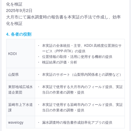
化を検証
2025年9月2日
大月市にて漏水調査時の報告書を本実証の手法で作成し、効率
化を検証
4. 各者の役割
・
本実証の全体統括・主管、KDDI 高精度位置測位サ
ービス（PPP-RTK）の提供
KDDI
・
位置情報の取得・活用に使用する機材の提供
・
検証結果の評価・分析
山梨県
・
本実証のサポート（山梨県内関係者との調整など）
東部地域広域水
・
本実証で使用する大月市内のフィールド提供、実証
道企業団
当日の作業者の調整・提供
韮崎市上下水道
・
本実証で使用する韮崎市内のフィールド提供、実証
課
当日の作業者の調整・提供
wavelogy
・
漏水調査時の報告書作成効率化アプリの提供