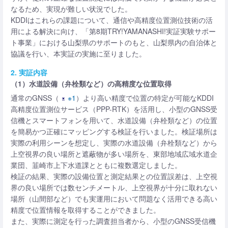
なるため、実現が難しい状況でした。
KDDIはこれらの課題について、通信や高精度位置測位技術の活
用による解決に向け、「第8期TRY!YAMANASHI!実証実験サポー
ト事業」における山梨県のサポートのもと、山梨県内の自治体と
協議を行い、本実証の実施に至りました。
2. 実証内容
（1）水道設備（弁栓類など）の高精度な位置取得
通常のGNSS（
※1
）より高い精度で位置の特定が可能なKDDI
高精度位置測位サービス（PPP-RTK）を活用し、小型のGNSS受
信機とスマートフォンを用いて、水道設備（弁栓類など）の位置
を簡易かつ正確にマッピングする検証を行いました。検証場所は
実際の利用シーンを想定し、実際の水道設備（弁栓類など）から
上空視界の良い場所と遮蔽物が多い場所を、東部地域広域水道企
業団、韮崎市上下水道課とともに複数選定しました。
検証の結果、実際の設備位置と測定結果との位置誤差は、上空視
界の良い場所では数センチメートル、上空視界が十分に取れない
場所（山間部など）でも実運用において問題なく活用できる高い
精度で位置情報を取得することができました。
また、実際に測定を行った調査担当者から、小型のGNSS受信機