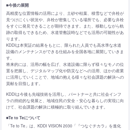
■今後の展開
高精度な位置情報の活用により、土砂や枯葉、積雪などで弁栓が
見つけにくい状況や、弁栓が密集している場所でも、必要な弁栓
をすぐに発見できることが期待できます。また、移動しながら軌
跡の取得もできるため、水道管敷設時などでも活用の可能性があ
ります。
KDDIは本実証の結果をもとに、限られた人員でも高水準な水道
設備のメンテナンスができる仕組みを全国各地に展開していきま
す。
将来的には、活用の幅を広げ、水道設備に限らず様々なモノの位
置を把握し、デジタルマップ化や防災などへの活用、ほかの産業
に活用していくことで、地域の抱える様々な社会課題の解決への
貢献を目指します。
KDDIは今後も先端技術を活用し、パートナーと共に社会インフ
ラの持続的な発展と、地域住民の安全・安心な暮らしの実現に向
けて、社会課題の解決に積極的に取り組んでいきます。
■Te to Teについて
「Te to Te」は、KDDI VISION 2030「『つなぐチカラ』を進化