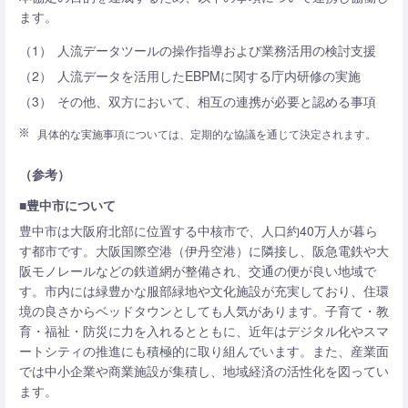
ます。
（1）
人流データツールの操作指導および業務活用の検討支援
（2）
人流データを活用したEBPMに関する庁内研修の実施
（3）
その他、双方において、相互の連携が必要と認める事項
具体的な実施事項については、定期的な協議を通じて決定されます。
（参考）
■豊中市について
豊中市は大阪府北部に位置する中核市で、人口約40万人が暮ら
す都市です。大阪国際空港（伊丹空港）に隣接し、阪急電鉄や大
阪モノレールなどの鉄道網が整備され、交通の便が良い地域で
す。市内には緑豊かな服部緑地や文化施設が充実しており、住環
境の良さからベッドタウンとしても人気があります。子育て・教
育・福祉・防災に力を入れるとともに、近年はデジタル化やスマ
ートシティの推進にも積極的に取り組んでいます。また、産業面
では中小企業や商業施設が集積し、地域経済の活性化を図ってい
ます。