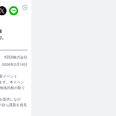
催
け、
KDDI株式会社
2026年2月16日
教育イベント
催します。本イベン
く地域共創の取り
を提供しなが
が自ら課題を発見