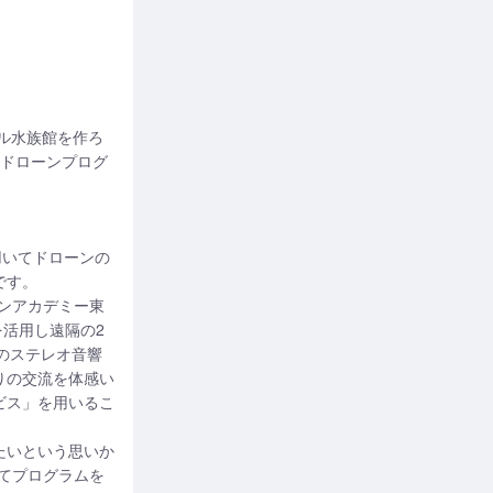
タル水族館を作ろ
隔ドローンプログ
用いてドローンの
です。
ーンアカデミー東
を活用し遠隔の2
のステレオ音響
りの交流を体感い
ビス」を用いるこ
たいという思いか
してプログラムを