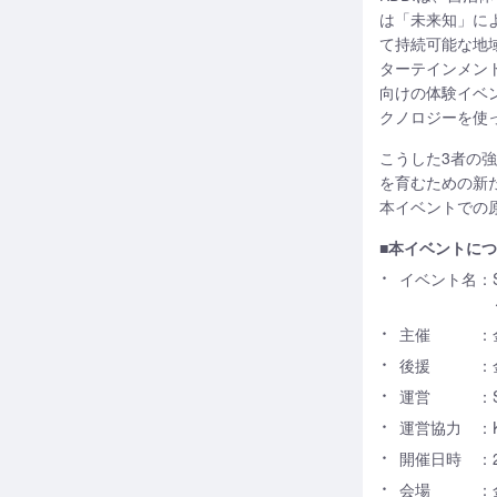
は「未来知」に
て持続可能な地
ターテインメン
向けの体験イベ
クノロジーを使
こうした3者の
を育むための新
本イベントでの
■本イベントに
イベント名
：S
主催
：
後援
：
運営
：
運営協力
：
開催日時
：
会場
：