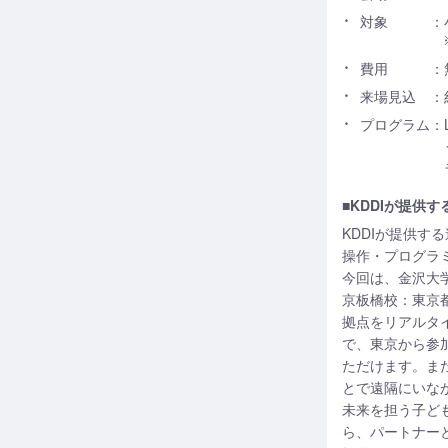
対象
：
費用
：
来場見込
：
プログラム
：
■KDDIが提供
KDDIが提供
操作・プログラ
今回は、金沢大
京板橋校：東京都
拠点をリアルタ
で、東京から参
ただけます。ま
とで遠隔にいな
未来を担う子ど
ら、パートナー