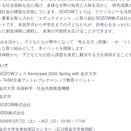
よる社会貢献を志に掲げ、多様な分野の知見と人財を活かし、研究成果
域社会の構築を目指しています。SOZOWフェスは、テクノロジーを活
ト要素を取り入れた「エデュテイメント」に取り組むSOZOW株式会社
ントです。未就学児から中学生までの子どもたちが、好奇心をきっかけ
った創造体験に挑戦し、未来の可能性を広げることができます。
強みを活かし、子どもたちが夢中になって「考える力（想像）」や「つ
たな取り組みとして、本イベントを開催します。
原体験から、子どもたちが自ら課題を発見し解決する力を体得すること
ついて
OZOWフェス Kanazawa 2026 Spring with 金沢大学
～TeSH主催アントレプレナーシップ教育イベント～
金沢大学 先端科学・社会共創推進機構
金沢市
SOZOW株式会社
KDDI株式会社
2026年3月7日（土）～8日（日）10:00～17:00
金沢大学未来知実証センター（石川県金沢市角間町）