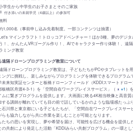
小学生から中学生のお子さまとそのご家族
付き添いの未就学児（4歳以上）の参加可
無料
約1,000名（事前申し込み先着制度。一部コンテンツは抽選）
Let's マインクラフト！トロッコアドベンチャー！ほか3種、夢のデジ
う！、かんたんVRゴーグル作り！、AIでキャラクター作り体験！、遠
ラミング教室
する遠隔ドローンプログラミング教室について
する遠隔ドローンプログラミング教室は、子どもたちがPCやタブレットを
ミングに挑戦し、楽しみながらプログラミングを体験できるプログラム
学未来知実証センターと板橋ドローンフィールド（KDDIスマートドロ
板橋区舟渡4-3-1）を「空間自在ワークプレイスサービス」（
※1
）
イムに繋ぎプログラムを提供します。大画面に映る4K相当映像と高音質
加する講師が離れていても目の前で話しているかのような臨場感たっぷ
た石川県と東京都にいる子どもたちが、「空間自在ワークプレイスサー
がらも協力しながら共に作業を楽しむことが可能となります。
もたちの思いを実現し、夢や希望を届け、可能性を広げる機会を提供し
との共創により発足した活動「KDDIみらい共創プログラム」の一環と