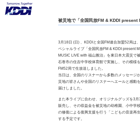
被災地で「全国民放FM & KDDI present 
3月18日 (日) 、KDDIと全国FM連合加盟52局
ペシャルライブ「全国民放FM & KDDI present ME
MUSIC LIVE with 福山雅治」を東日本大震災
石巻市の住吉中学校体育館で実施し、その模様
FM52局で生放送しました。
当日は、全国のリスナーから多数のメッセージ
災地の皆さんや全国のリスナーへエールと感動
届けしました。
また本ライブに合わせ、オリジナルグッズを3月31日
販売し、その収益金を被災地の幼稚園、小中学
の修復による復興支援を行う「こどもの音楽再
する予定です。