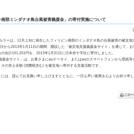
ン南部ミンダナオ島台風被害義援金」の寄付実施について
縄セルラーは、12月上旬に発生したフィリピン南部のミンダナオ島の台風被害の被災地
月13日から2013年1月11日の期間、開設した「被災地支援義援金サイト」を通じて、
の合計101,201円を、2013年1月31日に日本赤十字社に寄付しました。
 義援金サイト」は、お客さまにauケータイ、またはauのスマートフォンから壁紙等
その売上全額 (消費税含む) を被災地へ寄付する支援活動です。
まには、謹んでお見舞い申し上げますとともに、一日も早い復興を心よりお祈り申し