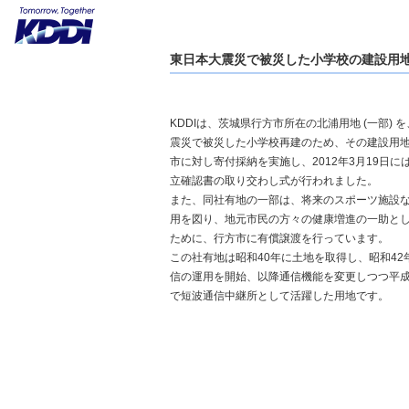
東日本大震災で被災した小学校の建設用
KDDIは、茨城県行方市所在の北浦用地 (一部) 
震災で被災した小学校再建のため、その建設用
市に対し寄付採納を実施し、2012年3月19日に
立確認書の取り交わし式が行われました。
また、同社有地の一部は、将来のスポーツ施設
用を図り、地元市民の方々の健康増進の一助と
ために、行方市に有償譲渡を行っています。
この社有地は昭和40年に土地を取得し、昭和42
信の運用を開始、以降通信機能を変更しつつ平成
で短波通信中継所として活躍した用地です。