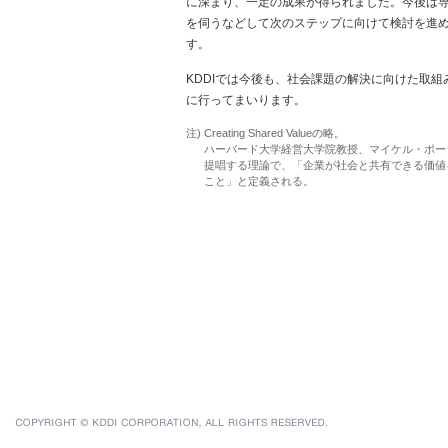
に深まり、一定の成果が得られました。今後は
を伺うなどして次のステップに向けて検討を進
す。
KDDIでは今後も、社会課題の解決に向けた取組
に行ってまいります。
注) Creating Shared Valueの略。
ハーバード大学経営大学院教授、マイケル・ポー
提唱する理論で、「企業が社会と共有できる価値
こと」と定義される。