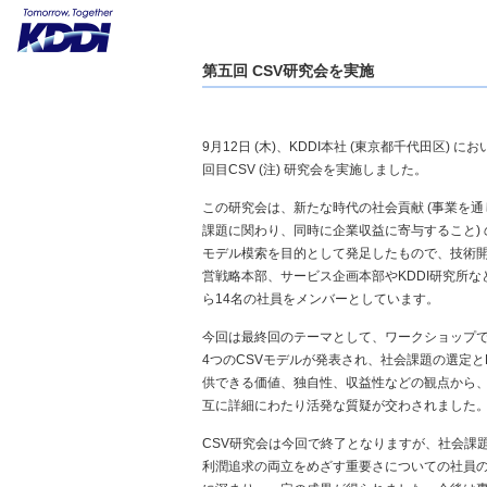
第五回 CSV研究会を実施
9月12日 (木)、KDDI本社 (東京都千代田区) に
回目CSV (注) 研究会を実施しました。
この研究会は、新たな時代の社会貢献 (事業を
課題に関わり、同時に企業収益に寄与すること)
モデル模索を目的として発足したもので、技術
営戦略本部、サービス企画本部やKDDI研究所な
ら14名の社員をメンバーとしています。
今回は最終回のテーマとして、ワークショップ
4つのCSVモデルが発表され、社会課題の選定とK
供できる価値、独自性、収益性などの観点から
互に詳細にわたり活発な質疑が交わされました
CSV研究会は今回で終了となりますが、社会課
利潤追求の両立をめざす重要さについての社員