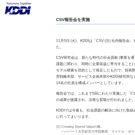
CSV報告会を実施
11月5日 (火)、KDDIは「CSV (注) 社内報告
た。
CSV研究会は、新たな時代の社会貢献 (事業を
課題に関わり、同時に企業収益に寄与すること)
モデル模索を目的として発足したもので、技術
営戦略本部、サービス企画本部やKDDI研究所な
14名の社員を構成メンバーとしています。
報告会では、これまで5回にわたり実施した「C
の成果が披露され、活発な質疑が行われました
KDDIでは今後も、社会課題の解決に向けた取組
に行ってまいります。
注) Creating Shared Valueの略。
ハーバード大学経営大学院教授、マイケル・ポー